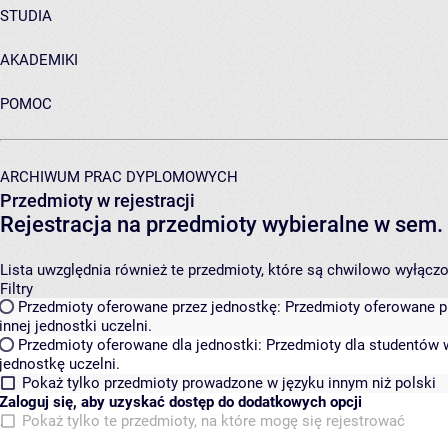
STUDIA
AKADEMIKI
POMOC
ARCHIWUM PRAC DYPLOMOWYCH
Przedmioty w rejestracji
Rejestracja na przedmioty wybieralne w sem.
Lista uwzględnia również te przedmioty, które są chwilowo wyłączone
Filtry
Przedmioty oferowane przez jednostkę:
Przedmioty oferowane pr
innej jednostki uczelni.
Przedmioty oferowane dla jednostki:
Przedmioty dla studentów w
jednostkę uczelni.
Pokaż tylko przedmioty prowadzone w języku innym niż polski
Zaloguj się, aby uzyskać dostęp do dodatkowych opcji
Pokaż tylko te przedmioty, na które mogę się rejestrować