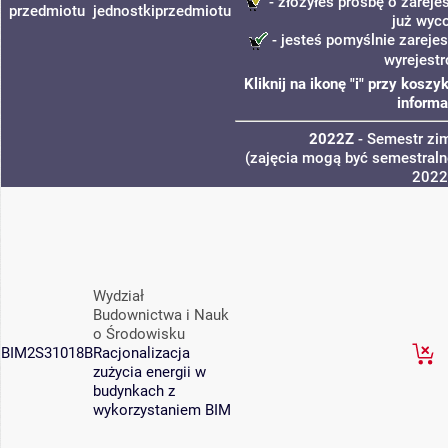
- złożyłeś prośbę o zarejes
przedmiotu
jednostki
przedmiotu
już wyc
- jesteś pomyślnie zarejes
wyrejest
Kliknij na ikonę "i" przy kos
informa
2022Z
- Semestr z
(zajęcia mogą być semestralne
2022
Wydział
Budownictwa i Nauk
o Środowisku
BIM2S31018B
Racjonalizacja
zużycia energii w
budynkach z
wykorzystaniem BIM