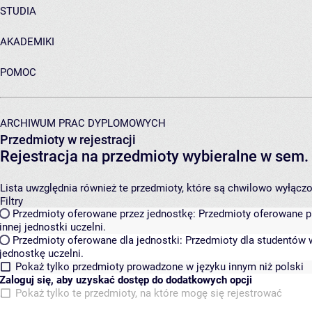
STUDIA
AKADEMIKI
POMOC
ARCHIWUM PRAC DYPLOMOWYCH
Przedmioty w rejestracji
Rejestracja na przedmioty wybieralne w sem.
Lista uwzględnia również te przedmioty, które są chwilowo wyłączone
Filtry
Przedmioty oferowane przez jednostkę:
Przedmioty oferowane pr
innej jednostki uczelni.
Przedmioty oferowane dla jednostki:
Przedmioty dla studentów w
jednostkę uczelni.
Pokaż tylko przedmioty prowadzone w języku innym niż polski
Zaloguj się, aby uzyskać dostęp do dodatkowych opcji
Pokaż tylko te przedmioty, na które mogę się rejestrować