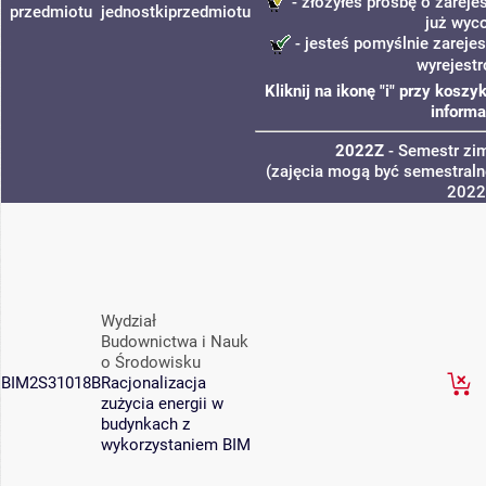
- złożyłeś prośbę o zarejes
przedmiotu
jednostki
przedmiotu
już wyc
- jesteś pomyślnie zarejes
wyrejest
Kliknij na ikonę "i" przy kos
informa
2022Z
- Semestr z
(zajęcia mogą być semestralne
2022
Wydział
Budownictwa i Nauk
o Środowisku
BIM2S31018B
Racjonalizacja
zużycia energii w
budynkach z
wykorzystaniem BIM