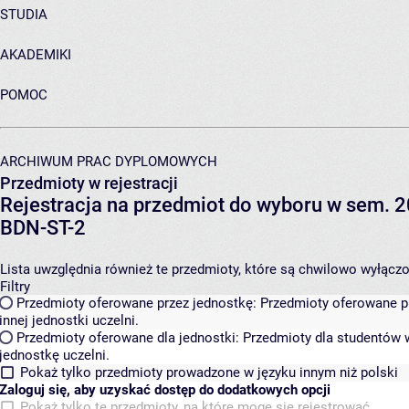
STUDIA
AKADEMIKI
POMOC
ARCHIWUM PRAC DYPLOMOWYCH
Przedmioty w rejestracji
Rejestracja na przedmiot do wyboru w sem. 2
BDN-ST-2
Lista uwzględnia również te przedmioty, które są chwilowo wyłączone
Filtry
Przedmioty oferowane przez jednostkę:
Przedmioty oferowane pr
innej jednostki uczelni.
Przedmioty oferowane dla jednostki:
Przedmioty dla studentów w
jednostkę uczelni.
Pokaż tylko przedmioty prowadzone w języku innym niż polski
Zaloguj się, aby uzyskać dostęp do dodatkowych opcji
Pokaż tylko te przedmioty, na które mogę się rejestrować