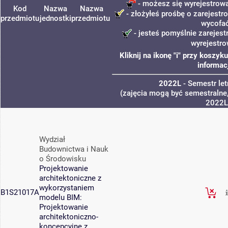
- możesz się wyrejestrowa
Kod
Nazwa
Nazwa
- złożyłeś prośbę o zarejestro
przedmiotu
jednostki
przedmiotu
wycofa
- jesteś pomyślnie zarejest
wyrejestro
Kliknij na ikonę "i" przy koszy
informac
2022L
- Semestr le
(zajęcia mogą być semestralne,
2022L
Wydział
Budownictwa i Nauk
o Środowisku
Projektowanie
architektoniczne z
wykorzystaniem
B1S21017A
modelu BIM:
Projektowanie
architektoniczno-
koncepcyjne z