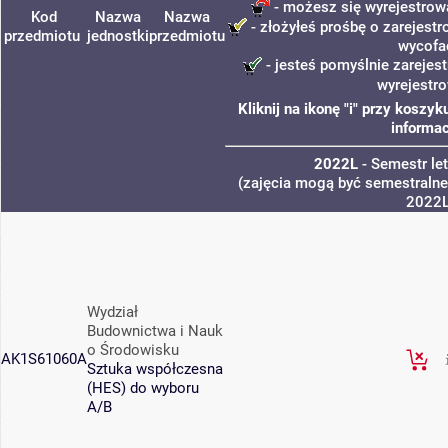
- możesz się wyrejestrow
Kod
Nazwa
Nazwa
- złożyłeś prośbę o zarejestro
przedmiotu
jednostki
przedmiotu
wycofa
- jesteś pomyślnie zarejest
wyrejestr
Kliknij na ikonę "i" przy kosz
informac
2022L
- Semestr le
(zajęcia mogą być semestralne,
2022
Wydział
Budownictwa i Nauk
o Środowisku
AK1S61060A
Sztuka współczesna
(HES) do wyboru
A/B