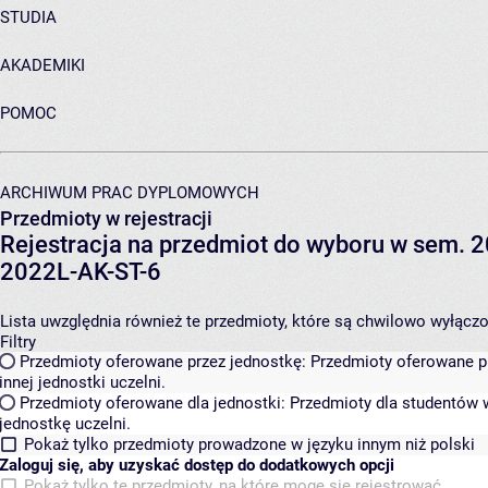
STUDIA
AKADEMIKI
POMOC
ARCHIWUM PRAC DYPLOMOWYCH
Przedmioty w rejestracji
Rejestracja na przedmiot do wyboru w sem. 20
2022L-AK-ST-6
Lista uwzględnia również te przedmioty, które są chwilowo wyłączone
Filtry
Przedmioty oferowane przez jednostkę:
Przedmioty oferowane pr
innej jednostki uczelni.
Przedmioty oferowane dla jednostki:
Przedmioty dla studentów w
jednostkę uczelni.
Pokaż tylko przedmioty prowadzone w języku innym niż polski
Zaloguj się, aby uzyskać dostęp do dodatkowych opcji
Pokaż tylko te przedmioty, na które mogę się rejestrować