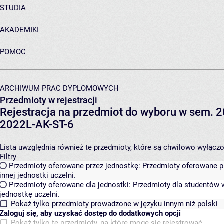
STUDIA
AKADEMIKI
POMOC
ARCHIWUM PRAC DYPLOMOWYCH
Przedmioty w rejestracji
Rejestracja na przedmiot do wyboru w sem. 20
2022L-AK-ST-6
Lista uwzględnia również te przedmioty, które są chwilowo wyłączone
Filtry
Przedmioty oferowane przez jednostkę:
Przedmioty oferowane pr
innej jednostki uczelni.
Przedmioty oferowane dla jednostki:
Przedmioty dla studentów w
jednostkę uczelni.
Pokaż tylko przedmioty prowadzone w języku innym niż polski
Zaloguj się, aby uzyskać dostęp do dodatkowych opcji
Pokaż tylko te przedmioty, na które mogę się rejestrować