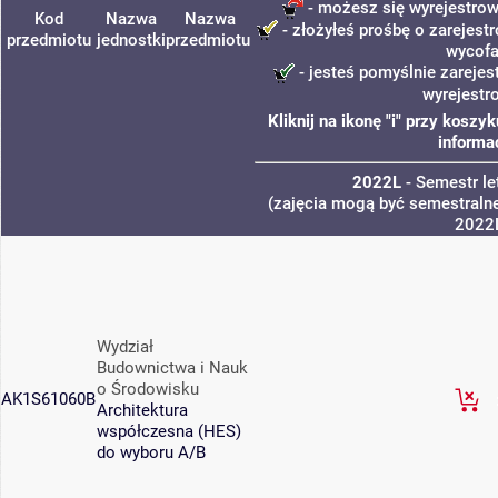
- możesz się wyrejestrow
Kod
Nazwa
Nazwa
- złożyłeś prośbę o zarejestr
przedmiotu
jednostki
przedmiotu
wycofa
- jesteś pomyślnie zarejes
wyrejestr
Kliknij na ikonę "i" przy kosz
informa
2022L
- Semestr l
(zajęcia mogą być semestralne
2022
Wydział
Budownictwa i Nauk
o Środowisku
AK1S61060B
Architektura
współczesna (HES)
do wyboru A/B