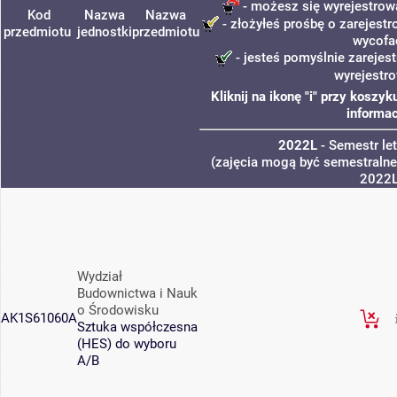
- możesz się wyrejestrow
Kod
Nazwa
Nazwa
- złożyłeś prośbę o zarejestro
przedmiotu
jednostki
przedmiotu
wycofa
- jesteś pomyślnie zarejest
wyrejestr
Kliknij na ikonę "i" przy kosz
informac
2022L
- Semestr le
(zajęcia mogą być semestralne,
2022
Wydział
Budownictwa i Nauk
o Środowisku
AK1S61060A
Sztuka współczesna
(HES) do wyboru
A/B