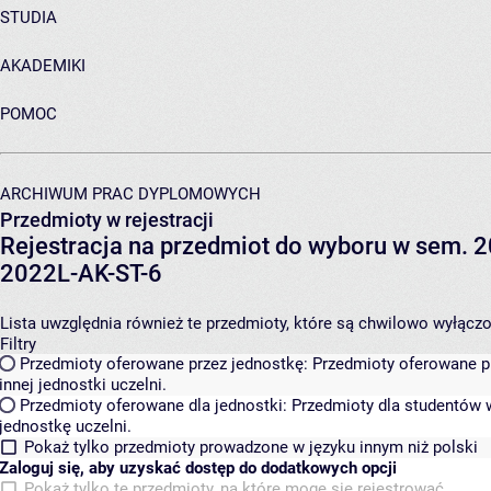
STUDIA
AKADEMIKI
POMOC
ARCHIWUM PRAC DYPLOMOWYCH
Przedmioty w rejestracji
Rejestracja na przedmiot do wyboru w sem. 20
2022L-AK-ST-6
Lista uwzględnia również te przedmioty, które są chwilowo wyłączone
Filtry
Przedmioty oferowane przez jednostkę:
Przedmioty oferowane pr
innej jednostki uczelni.
Przedmioty oferowane dla jednostki:
Przedmioty dla studentów w
jednostkę uczelni.
Pokaż tylko przedmioty prowadzone w języku innym niż polski
Zaloguj się, aby uzyskać dostęp do dodatkowych opcji
Pokaż tylko te przedmioty, na które mogę się rejestrować