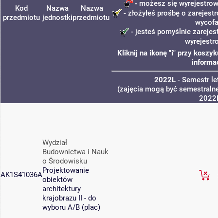
- możesz się wyrejestrow
Kod
Nazwa
Nazwa
- złożyłeś prośbę o zarejestr
przedmiotu
jednostki
przedmiotu
wycofa
- jesteś pomyślnie zarejes
wyrejestr
Kliknij na ikonę "i" przy kosz
informa
2022L
- Semestr l
(zajęcia mogą być semestralne
2022
Wydział
Budownictwa i Nauk
o Środowisku
Projektowanie
AK1S41036A
obiektów
architektury
krajobrazu II - do
wyboru A/B (plac)