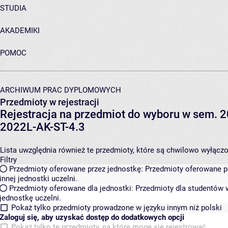
STUDIA
AKADEMIKI
POMOC
ARCHIWUM PRAC DYPLOMOWYCH
Przedmioty w rejestracji
Rejestracja na przedmiot do wyboru w sem. 20
2022L-AK-ST-4.3
Lista uwzględnia również te przedmioty, które są chwilowo wyłączone
Filtry
Przedmioty oferowane przez jednostkę:
Przedmioty oferowane pr
innej jednostki uczelni.
Przedmioty oferowane dla jednostki:
Przedmioty dla studentów w
jednostkę uczelni.
Pokaż tylko przedmioty prowadzone w języku innym niż polski
Zaloguj się, aby uzyskać dostęp do dodatkowych opcji
Pokaż tylko te przedmioty, na które mogę się rejestrować