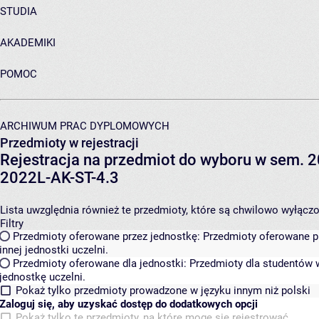
STUDIA
AKADEMIKI
POMOC
ARCHIWUM PRAC DYPLOMOWYCH
Przedmioty w rejestracji
Rejestracja na przedmiot do wyboru w sem. 20
2022L-AK-ST-4.3
Lista uwzględnia również te przedmioty, które są chwilowo wyłączone
Filtry
Przedmioty oferowane przez jednostkę:
Przedmioty oferowane pr
innej jednostki uczelni.
Przedmioty oferowane dla jednostki:
Przedmioty dla studentów w
jednostkę uczelni.
Pokaż tylko przedmioty prowadzone w języku innym niż polski
Zaloguj się, aby uzyskać dostęp do dodatkowych opcji
Pokaż tylko te przedmioty, na które mogę się rejestrować