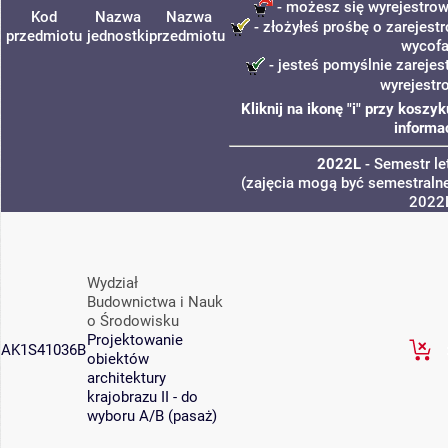
- możesz się wyrejestrow
Kod
Nazwa
Nazwa
- złożyłeś prośbę o zarejestr
przedmiotu
jednostki
przedmiotu
wycofa
- jesteś pomyślnie zarejes
wyrejestr
Kliknij na ikonę "i" przy kosz
informa
2022L
- Semestr l
(zajęcia mogą być semestralne
2022
Wydział
Budownictwa i Nauk
o Środowisku
Projektowanie
AK1S41036B
obiektów
architektury
krajobrazu II - do
wyboru A/B (pasaż)