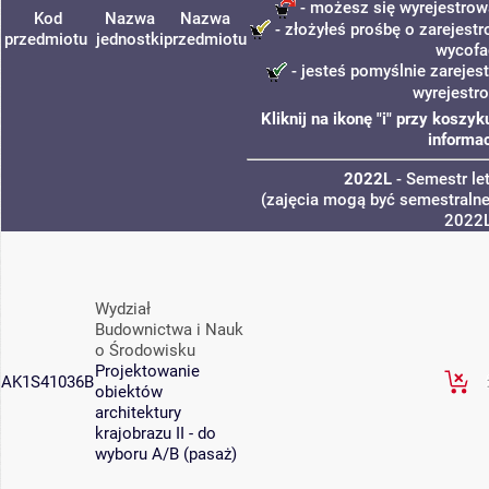
- możesz się wyrejestrow
Kod
Nazwa
Nazwa
- złożyłeś prośbę o zarejestr
przedmiotu
jednostki
przedmiotu
wycofa
- jesteś pomyślnie zarejes
wyrejestr
Kliknij na ikonę "i" przy kosz
informac
2022L
- Semestr le
(zajęcia mogą być semestralne,
2022
Wydział
Budownictwa i Nauk
o Środowisku
Projektowanie
AK1S41036B
obiektów
architektury
krajobrazu II - do
wyboru A/B (pasaż)