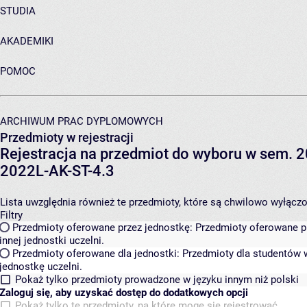
STUDIA
AKADEMIKI
POMOC
ARCHIWUM PRAC DYPLOMOWYCH
Przedmioty w rejestracji
Rejestracja na przedmiot do wyboru w sem. 20
2022L-AK-ST-4.3
Lista uwzględnia również te przedmioty, które są chwilowo wyłączone
Filtry
Przedmioty oferowane przez jednostkę:
Przedmioty oferowane pr
innej jednostki uczelni.
Przedmioty oferowane dla jednostki:
Przedmioty dla studentów w
jednostkę uczelni.
Pokaż tylko przedmioty prowadzone w języku innym niż polski
Zaloguj się, aby uzyskać dostęp do dodatkowych opcji
Pokaż tylko te przedmioty, na które mogę się rejestrować