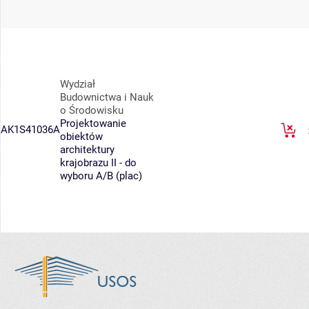
Wydział
Budownictwa i Nauk
o Środowisku
Projektowanie
AK1S41036A
obiektów
architektury
krajobrazu II - do
wyboru A/B (plac)