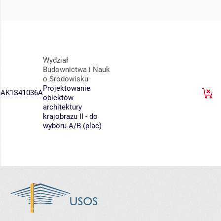
Wydział
Budownictwa i Nauk
o Środowisku
Projektowanie
AK1S41036A
obiektów
architektury
krajobrazu II - do
wyboru A/B (plac)