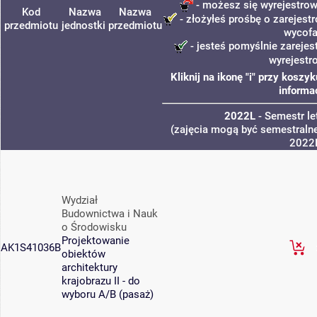
- możesz się wyrejestrow
Kod
Nazwa
Nazwa
- złożyłeś prośbę o zarejestr
przedmiotu
jednostki
przedmiotu
wycofa
- jesteś pomyślnie zarejes
wyrejestr
Kliknij na ikonę "i" przy kosz
informa
2022L
- Semestr l
(zajęcia mogą być semestralne
2022
Wydział
Budownictwa i Nauk
o Środowisku
Projektowanie
AK1S41036B
obiektów
architektury
krajobrazu II - do
wyboru A/B (pasaż)