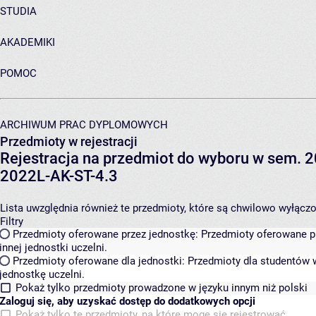
STUDIA
AKADEMIKI
POMOC
ARCHIWUM PRAC DYPLOMOWYCH
Przedmioty w rejestracji
Rejestracja na przedmiot do wyboru w sem. 20
2022L-AK-ST-4.3
Lista uwzględnia również te przedmioty, które są chwilowo wyłączone
Filtry
Przedmioty oferowane przez jednostkę:
Przedmioty oferowane pr
innej jednostki uczelni.
Przedmioty oferowane dla jednostki:
Przedmioty dla studentów w
jednostkę uczelni.
Pokaż tylko przedmioty prowadzone w języku innym niż polski
Zaloguj się, aby uzyskać dostęp do dodatkowych opcji
Pokaż tylko te przedmioty, na które mogę się rejestrować