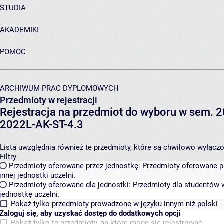
STUDIA
AKADEMIKI
POMOC
ARCHIWUM PRAC DYPLOMOWYCH
Przedmioty w rejestracji
Rejestracja na przedmiot do wyboru w sem. 20
2022L-AK-ST-4.3
Lista uwzględnia również te przedmioty, które są chwilowo wyłączone
Filtry
Przedmioty oferowane przez jednostkę:
Przedmioty oferowane pr
innej jednostki uczelni.
Przedmioty oferowane dla jednostki:
Przedmioty dla studentów w
jednostkę uczelni.
Pokaż tylko przedmioty prowadzone w języku innym niż polski
Zaloguj się, aby uzyskać dostęp do dodatkowych opcji
Pokaż tylko te przedmioty, na które mogę się rejestrować