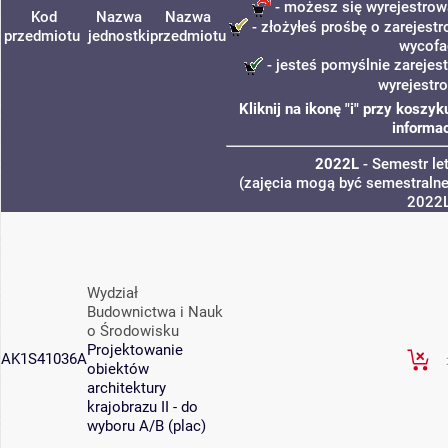
- możesz się wyrejestrow
Kod
Nazwa
Nazwa
- złożyłeś prośbę o zarejestr
przedmiotu
jednostki
przedmiotu
wycofa
- jesteś pomyślnie zarejes
wyrejestr
Kliknij na ikonę "i" przy kosz
informac
2022L
- Semestr le
(zajęcia mogą być semestralne,
2022
Wydział
Budownictwa i Nauk
o Środowisku
Projektowanie
AK1S41036A
obiektów
architektury
krajobrazu II - do
wyboru A/B (plac)