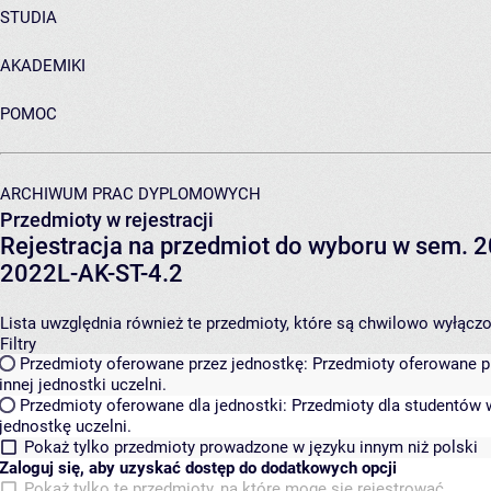
STUDIA
AKADEMIKI
POMOC
ARCHIWUM PRAC DYPLOMOWYCH
Przedmioty w rejestracji
Rejestracja na przedmiot do wyboru w sem. 20
2022L-AK-ST-4.2
Lista uwzględnia również te przedmioty, które są chwilowo wyłączone
Filtry
Przedmioty oferowane przez jednostkę:
Przedmioty oferowane pr
innej jednostki uczelni.
Przedmioty oferowane dla jednostki:
Przedmioty dla studentów w
jednostkę uczelni.
Pokaż tylko przedmioty prowadzone w języku innym niż polski
Zaloguj się, aby uzyskać dostęp do dodatkowych opcji
Pokaż tylko te przedmioty, na które mogę się rejestrować