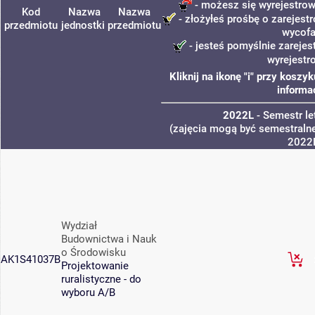
- możesz się wyrejestrow
Kod
Nazwa
Nazwa
- złożyłeś prośbę o zarejestr
przedmiotu
jednostki
przedmiotu
wycofa
- jesteś pomyślnie zarejes
wyrejestr
Kliknij na ikonę "i" przy kosz
informa
2022L
- Semestr l
(zajęcia mogą być semestralne
2022
Wydział
Budownictwa i Nauk
o Środowisku
AK1S41037B
Projektowanie
ruralistyczne - do
wyboru A/B