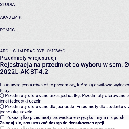
STUDIA
AKADEMIKI
POMOC
ARCHIWUM PRAC DYPLOMOWYCH
Przedmioty w rejestracji
Rejestracja na przedmiot do wyboru w sem. 20
2022L-AK-ST-4.2
Lista uwzględnia również te przedmioty, które są chwilowo wyłączone
Filtry
Przedmioty oferowane przez jednostkę:
Przedmioty oferowane pr
innej jednostki uczelni.
Przedmioty oferowane dla jednostki:
Przedmioty dla studentów w
jednostkę uczelni.
Pokaż tylko przedmioty prowadzone w języku innym niż polski
Zaloguj się, aby uzyskać dostęp do dodatkowych opcji
Pokaż tylko te przedmioty, na które mogę się rejestrować