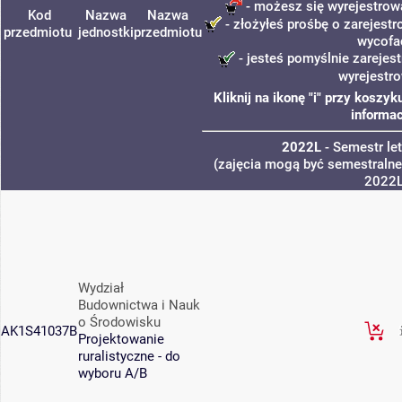
- możesz się wyrejestrow
Kod
Nazwa
Nazwa
- złożyłeś prośbę o zarejestro
przedmiotu
jednostki
przedmiotu
wycofa
- jesteś pomyślnie zarejest
wyrejestr
Kliknij na ikonę "i" przy kosz
informac
2022L
- Semestr le
(zajęcia mogą być semestralne,
2022
Wydział
Budownictwa i Nauk
o Środowisku
AK1S41037B
Projektowanie
ruralistyczne - do
wyboru A/B