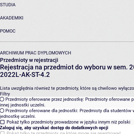
STUDIA
AKADEMIKI
POMOC
ARCHIWUM PRAC DYPLOMOWYCH
Przedmioty w rejestracji
Rejestracja na przedmiot do wyboru w sem. 20
2022L-AK-ST-4.2
Lista uwzględnia również te przedmioty, które są chwilowo wyłączone
Filtry
Przedmioty oferowane przez jednostkę:
Przedmioty oferowane pr
innej jednostki uczelni.
Przedmioty oferowane dla jednostki:
Przedmioty dla studentów w
jednostkę uczelni.
Pokaż tylko przedmioty prowadzone w języku innym niż polski
Zaloguj się, aby uzyskać dostęp do dodatkowych opcji
Pokaż tylko te przedmioty, na które mogę się rejestrować