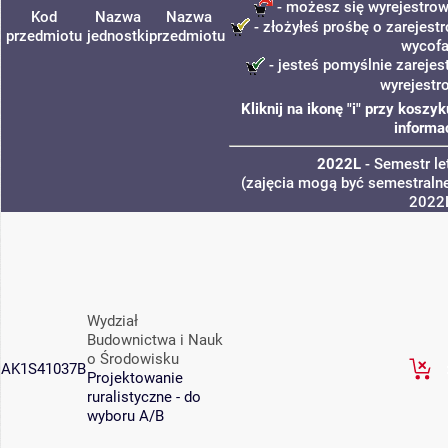
- możesz się wyrejestrow
Kod
Nazwa
Nazwa
- złożyłeś prośbę o zarejestr
przedmiotu
jednostki
przedmiotu
wycofa
- jesteś pomyślnie zarejes
wyrejestr
Kliknij na ikonę "i" przy kosz
informa
2022L
- Semestr l
(zajęcia mogą być semestralne
2022
Wydział
Budownictwa i Nauk
o Środowisku
AK1S41037B
Projektowanie
ruralistyczne - do
wyboru A/B