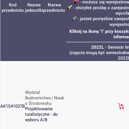
- możesz się wyrejestrow
Kod
Nazwa
Nazwa
- złożyłeś prośbę o zarejestr
przedmiotu
jednostki
przedmiotu
wycofa
- jesteś pomyślnie zarejes
wyrejestr
Kliknij na ikonę "i" przy kosz
informa
2022L
- Semestr l
(zajęcia mogą być semestralne
2022
Wydział
Budownictwa i Nauk
o Środowisku
AK1S41037B
Projektowanie
ruralistyczne - do
wyboru A/B