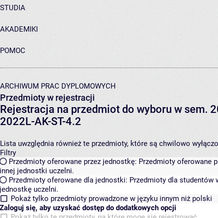
STUDIA
AKADEMIKI
POMOC
ARCHIWUM PRAC DYPLOMOWYCH
Przedmioty w rejestracji
Rejestracja na przedmiot do wyboru w sem. 20
2022L-AK-ST-4.2
Lista uwzględnia również te przedmioty, które są chwilowo wyłączone
Filtry
Przedmioty oferowane przez jednostkę:
Przedmioty oferowane pr
innej jednostki uczelni.
Przedmioty oferowane dla jednostki:
Przedmioty dla studentów w
jednostkę uczelni.
Pokaż tylko przedmioty prowadzone w języku innym niż polski
Zaloguj się, aby uzyskać dostęp do dodatkowych opcji
Pokaż tylko te przedmioty, na które mogę się rejestrować