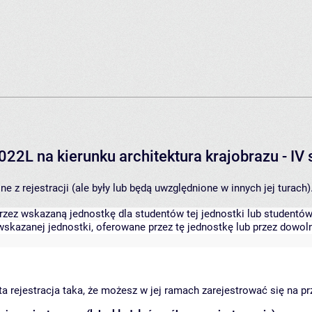
022L na kierunku architektura krajobrazu - I
 z rejestracji (ale były lub będą uwzględnione w innych jej turach)
zez wskazaną jednostkę dla studentów tej jednostki lub studentów 
skazanej jednostki, oferowane przez tę jednostkę lub przez dowoln
arta rejestracja taka, że możesz w jej ramach zarejestrować się na p