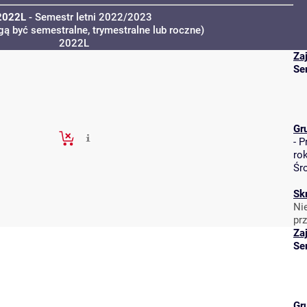
2022L
- Semestr letni 2022/2023
gą być semestralne, trymestralne lub roczne)
2022L
Za
Se
Gr
-
P
ro
Śr
Sk
Ni
pr
Za
Se
Gr