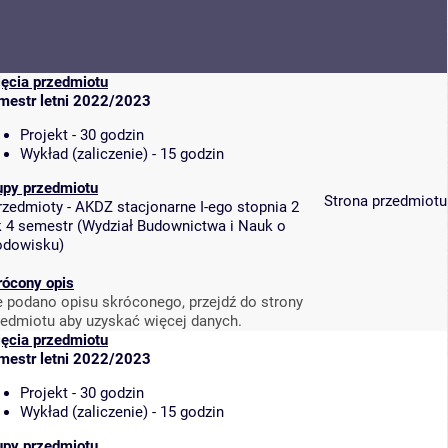
jęcia przedmiotu
mestr letni 2022/2023
Projekt - 30 godzin
Wykład (zaliczenie) - 15 godzin
upy przedmiotu
Strona przedmiotu
rzedmioty - AKDZ stacjonarne I-ego stopnia 2
k 4 semestr
(
Wydział Budownictwa i Nauk o
odowisku
)
rócony opis
e podano opisu skróconego, przejdź do strony
zedmiotu aby uzyskać więcej danych.
jęcia przedmiotu
mestr letni 2022/2023
Projekt - 30 godzin
Wykład (zaliczenie) - 15 godzin
upy przedmiotu