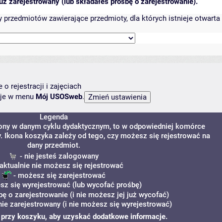
ż zarejestrowany (lub składałeś prośbę o zarejestrowanie).
przedmiotów zawierające przedmioty, dla których istnieje otwarta 
o rejestracji i zajęciach
ncje w menu
Mój USOSweb
.
Legenda
zony w danym cyklu dydaktycznym, to w odpowiedniej komórce
y. Ikona koszyka zależy od tego, czy możesz się rejestrować na
dany przedmiot.
- nie jesteś zalogowany
aktualnie nie możesz się rejestrować
- możesz się zarejestrować
z się wyrejestrować (lub wycofać prośbę)
bę o zarejestrowanie (i nie możesz jej już wycofać)
ie zarejestrowany (i nie możesz się wyrejestrować)
i" przy koszyku, aby uzyskać dodatkowe informacje.