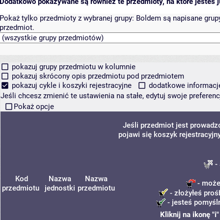
Dodatkowo pokazywane są również te przedmioty, na które jesteś ju
Pokaż tylko przedmioty z wybranej grupy:
Boldem są napisane grupy 
przedmiot.
pokazuj grupy przedmiotu w kolumnie
pokazuj skrócony opis przedmiotu pod przedmiotem
pokazuj cykle i koszyki rejestracyjne
dodatkowe informacje 
Jeśli chcesz zmienić te ustawienia na stałe, edytuj swoje prefere
Pokaż opcje
Jeśli przedmiot jest prowad
pojawi się koszyk rejestracyjn
- 
Kod
Nazwa
Nazwa
- możes
przedmiotu
jednostki
przedmiotu
- złożyłeś proś
- jesteś pomyśln
Kliknij na ikonę "