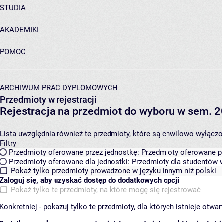
STUDIA
AKADEMIKI
POMOC
ARCHIWUM PRAC DYPLOMOWYCH
Przedmioty w rejestracji
Rejestracja na przedmiot do wyboru w sem. 2
Lista uwzględnia również te przedmioty, które są chwilowo wyłączone
Filtry
Przedmioty oferowane przez jednostkę:
Przedmioty oferowane pr
Przedmioty oferowane dla jednostki:
Przedmioty dla studentów w
Pokaż tylko przedmioty prowadzone w języku innym niż polski
Zaloguj się, aby uzyskać dostęp do dodatkowych opcji
Pokaż tylko te przedmioty, na które mogę się rejestrować
Konkretniej - pokazuj tylko te przedmioty, dla których istnieje otw