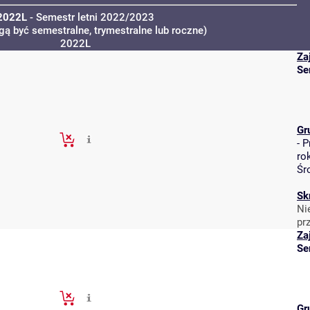
2022L
- Semestr letni 2022/2023
gą być semestralne, trymestralne lub roczne)
2022L
Za
Se
Gr
-
P
ro
Śr
Sk
Ni
pr
Za
Se
Gr