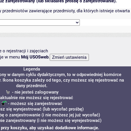
ż zarejestrowany (lub składałeś prośbę o zarejestrowanie).
przedmiotów zawierające przedmioty, dla których istnieje otwarta 
o rejestracji i zajęciach
ncje w menu
Mój USOSweb
.
Legenda
zony w danym cyklu dydaktycznym, to w odpowiedniej komórce
y. Ikona koszyka zależy od tego, czy możesz się rejestrować na
dany przedmiot.
- nie jesteś zalogowany
 aktualnie nie możesz się rejestrować
- możesz się zarejestrować
sz się wyrejestrować (lub wycofać prośbę)
bę o zarejestrowanie (i nie możesz jej już wycofać)
nie zarejestrowany (i nie możesz się wyrejestrować)
"i" przy koszyku, aby uzyskać dodatkowe informacje.