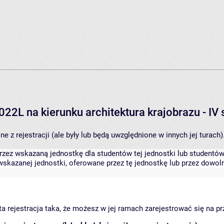
022L na kierunku architektura krajobrazu - I
 z rejestracji (ale były lub będą uwzględnione w innych jej turach)
zez wskazaną jednostkę dla studentów tej jednostki lub studentów 
skazanej jednostki, oferowane przez tę jednostkę lub przez dowoln
arta rejestracja taka, że możesz w jej ramach zarejestrować się na p