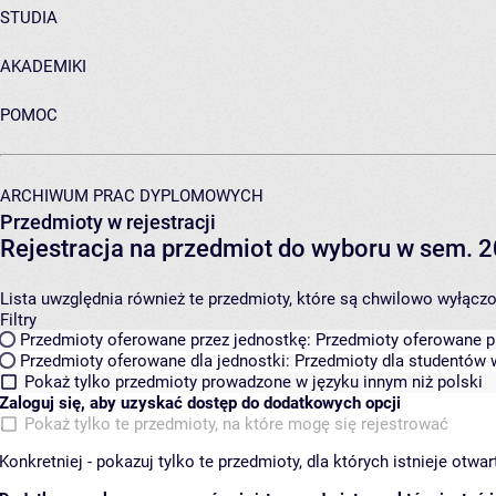
STUDIA
AKADEMIKI
POMOC
ARCHIWUM PRAC DYPLOMOWYCH
Przedmioty w rejestracji
Rejestracja na przedmiot do wyboru w sem. 2
Lista uwzględnia również te przedmioty, które są chwilowo wyłączone
Filtry
Przedmioty oferowane przez jednostkę:
Przedmioty oferowane pr
Przedmioty oferowane dla jednostki:
Przedmioty dla studentów w
Pokaż tylko przedmioty prowadzone w języku innym niż polski
Zaloguj się, aby uzyskać dostęp do dodatkowych opcji
Pokaż tylko te przedmioty, na które mogę się rejestrować
Konkretniej - pokazuj tylko te przedmioty, dla których istnieje otw