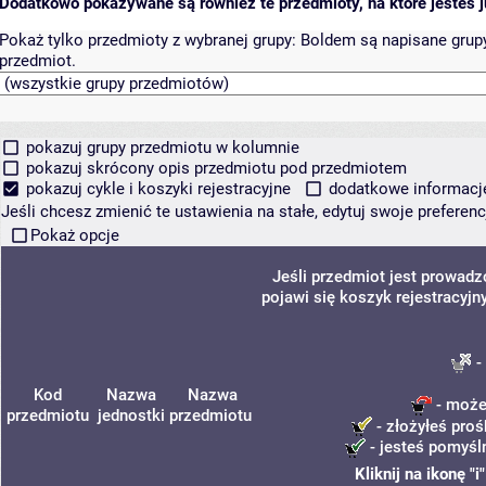
Dodatkowo pokazywane są również te przedmioty, na które jesteś ju
Pokaż tylko przedmioty z wybranej grupy:
Boldem są napisane grupy 
przedmiot.
pokazuj grupy przedmiotu w kolumnie
pokazuj skrócony opis przedmiotu pod przedmiotem
pokazuj cykle i koszyki rejestracyjne
dodatkowe informacje 
Jeśli chcesz zmienić te ustawienia na stałe, edytuj swoje prefere
Pokaż opcje
Jeśli przedmiot jest prowad
pojawi się koszyk rejestracyjn
-
Kod
Nazwa
Nazwa
- może
przedmiotu
jednostki
przedmiotu
- złożyłeś proś
- jesteś pomyśl
Kliknij na ikonę 