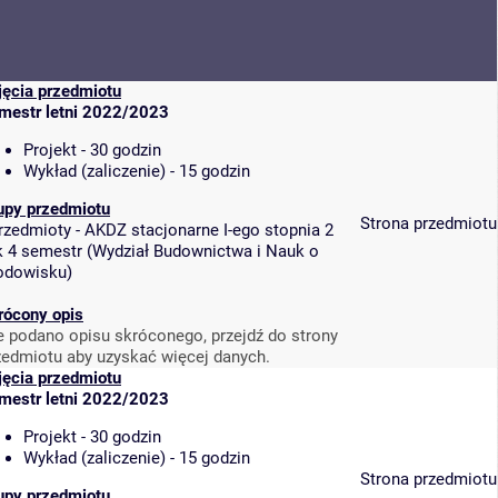
jęcia przedmiotu
mestr letni 2022/2023
Projekt - 30 godzin
Wykład (zaliczenie) - 15 godzin
upy przedmiotu
Strona przedmiotu
rzedmioty - AKDZ stacjonarne I-ego stopnia 2
k 4 semestr
(
Wydział Budownictwa i Nauk o
odowisku
)
rócony opis
e podano opisu skróconego, przejdź do strony
zedmiotu aby uzyskać więcej danych.
jęcia przedmiotu
mestr letni 2022/2023
Projekt - 30 godzin
Wykład (zaliczenie) - 15 godzin
Strona przedmiotu
upy przedmiotu