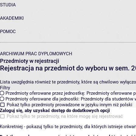
STUDIA
AKADEMIKI
POMOC
ARCHIWUM PRAC DYPLOMOWYCH
Przedmioty w rejestracji
Rejestracja na przedmiot do wyboru w sem. 2
Lista uwzględnia również te przedmioty, które są chwilowo wyłączone
Filtry
Przedmioty oferowane przez jednostkę:
Przedmioty oferowane pr
Przedmioty oferowane dla jednostki:
Przedmioty dla studentów w
Pokaż tylko przedmioty prowadzone w języku innym niż polski
Zaloguj się, aby uzyskać dostęp do dodatkowych opcji
Pokaż tylko te przedmioty, na które mogę się rejestrować
Konkretniej - pokazuj tylko te przedmioty, dla których istnieje otw