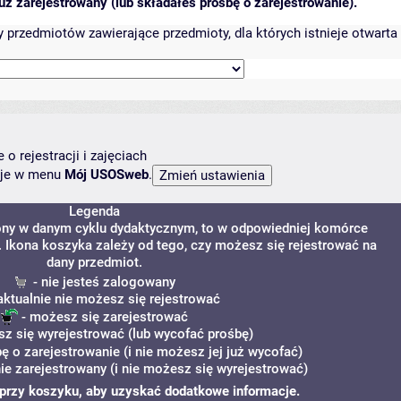
ż zarejestrowany (lub składałeś prośbę o zarejestrowanie).
przedmiotów zawierające przedmioty, dla których istnieje otwarta 
o rejestracji i zajęciach
ncje w menu
Mój USOSweb
.
Legenda
zony w danym cyklu dydaktycznym, to w odpowiedniej komórce
y. Ikona koszyka zależy od tego, czy możesz się rejestrować na
dany przedmiot.
- nie jesteś zalogowany
aktualnie nie możesz się rejestrować
- możesz się zarejestrować
z się wyrejestrować (lub wycofać prośbę)
ę o zarejestrowanie (i nie możesz jej już wycofać)
ie zarejestrowany (i nie możesz się wyrejestrować)
i" przy koszyku, aby uzyskać dodatkowe informacje.