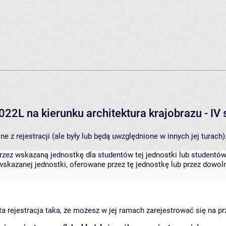
022L na kierunku architektura krajobrazu - I
 z rejestracji (ale były lub będą uwzględnione w innych jej turach)
zez wskazaną jednostkę dla studentów tej jednostki lub studentów 
skazanej jednostki, oferowane przez tę jednostkę lub przez dowoln
arta rejestracja taka, że możesz w jej ramach zarejestrować się na p