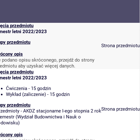
jęcia przedmiotu
mestr letni 2022/2023
upy przedmiotu
Strona przedmiotu
rócony opis
e podano opisu skróconego, przejdź do strony
zedmiotu aby uzyskać więcej danych.
jęcia przedmiotu
mestr letni 2022/2023
Ćwiczenia - 15 godzin
Wykład (zaliczenie) - 15 godzin
upy przedmiotu
Strona przedmiotu
rzedmioty - AKDZ stacjonarne I-ego stopnia 2 rok
semestr
(
Wydział Budownictwa i Nauk o
odowisku
)
rócony opis