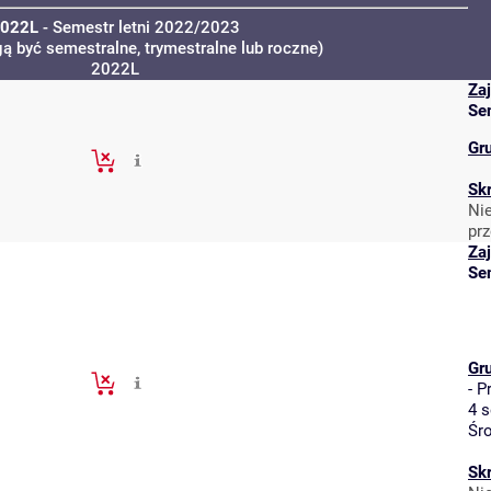
022L
- Semestr letni 2022/2023
ą być semestralne, trymestralne lub roczne)
2022L
Za
Se
Gr
Sk
Ni
pr
Za
Se
Gr
-
P
4 
Śr
Sk