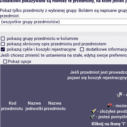
Dodatkowo pokazywane są również te przedmioty, na które jesteś ju
Pokaż tylko przedmioty z wybranej grupy:
Boldem są napisane grupy 
przedmiot.
pokazuj grupy przedmiotu w kolumnie
pokazuj skrócony opis przedmiotu pod przedmiotem
pokazuj cykle i koszyki rejestracyjne
dodatkowe informacje 
Jeśli chcesz zmienić te ustawienia na stałe, edytuj swoje prefere
Pokaż opcje
Jeśli przedmiot jest prowad
pojawi się koszyk rejestracyjn
- 
Kod
Nazwa
Nazwa
- możes
przedmiotu
jednostki
przedmiotu
- złożyłeś prośb
- jesteś pomyśln
Kliknij na ikonę "