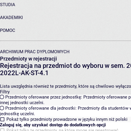
STUDIA
AKADEMIKI
POMOC
ARCHIWUM PRAC DYPLOMOWYCH
Przedmioty w rejestracji
Rejestracja na przedmiot do wyboru w sem. 20
2022L-AK-ST-4.1
Lista uwzględnia również te przedmioty, które są chwilowo wyłączone
Filtry
Przedmioty oferowane przez jednostkę:
Przedmioty oferowane pr
innej jednostki uczelni.
Przedmioty oferowane dla jednostki:
Przedmioty dla studentów w
jednostkę uczelni.
Pokaż tylko przedmioty prowadzone w języku innym niż polski
Zaloguj się, aby uzyskać dostęp do dodatkowych opcji
Pokaż tylko te przedmioty, na które mogę się rejestrować