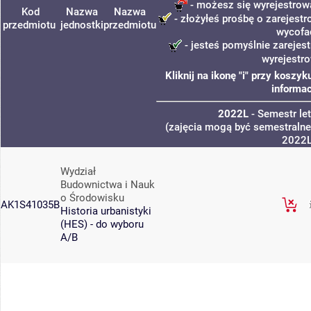
- możesz się wyrejestrow
Kod
Nazwa
Nazwa
- złożyłeś prośbę o zarejestro
przedmiotu
jednostki
przedmiotu
wycofa
- jesteś pomyślnie zarejest
wyrejestr
Kliknij na ikonę "i" przy kosz
informac
2022L
- Semestr le
(zajęcia mogą być semestralne,
2022
Wydział
Budownictwa i Nauk
o Środowisku
AK1S41035B
Historia urbanistyki
(HES) - do wyboru
A/B