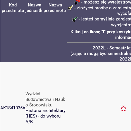
- możesz się wyrejestrow
Kod
Nazwa
Nazwa
- złożyłeś prośbę o zarejestr
przedmiotu
jednostki
przedmiotu
wycofa
- jesteś pomyślnie zarejes
wyrejestr
Kliknij na ikonę "i" przy kosz
informa
2022L
- Semestr l
(zajęcia mogą być semestralne
2022
Wydział
Budownictwa i Nauk
o Środowisku
AK1S41035A
Historia architektury
(HES) - do wyboru
A/B