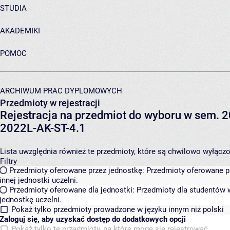
STUDIA
AKADEMIKI
POMOC
ARCHIWUM PRAC DYPLOMOWYCH
Przedmioty w rejestracji
Rejestracja na przedmiot do wyboru w sem. 20
2022L-AK-ST-4.1
Lista uwzględnia również te przedmioty, które są chwilowo wyłączone
Filtry
Przedmioty oferowane przez jednostkę:
Przedmioty oferowane pr
innej jednostki uczelni.
Przedmioty oferowane dla jednostki:
Przedmioty dla studentów w
jednostkę uczelni.
Pokaż tylko przedmioty prowadzone w języku innym niż polski
Zaloguj się, aby uzyskać dostęp do dodatkowych opcji
Pokaż tylko te przedmioty, na które mogę się rejestrować