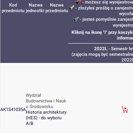
- możesz się wyrejestrow
Kod
Nazwa
Nazwa
- złożyłeś prośbę o zarejestr
przedmiotu
jednostki
przedmiotu
wycofa
- jesteś pomyślnie zarejes
wyrejestr
Kliknij na ikonę "i" przy kosz
informa
2022L
- Semestr l
(zajęcia mogą być semestralne
2022
Wydział
Budownictwa i Nauk
o Środowisku
AK1S41035A
Historia architektury
(HES) - do wyboru
A/B