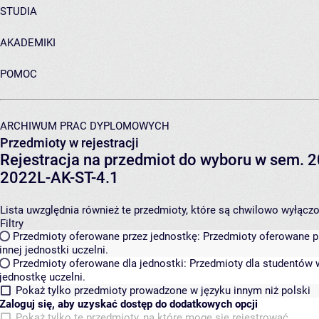
STUDIA
AKADEMIKI
POMOC
ARCHIWUM PRAC DYPLOMOWYCH
Przedmioty w rejestracji
Rejestracja na przedmiot do wyboru w sem. 20
2022L-AK-ST-4.1
Lista uwzględnia również te przedmioty, które są chwilowo wyłączone
Filtry
Przedmioty oferowane przez jednostkę:
Przedmioty oferowane pr
innej jednostki uczelni.
Przedmioty oferowane dla jednostki:
Przedmioty dla studentów w
jednostkę uczelni.
Pokaż tylko przedmioty prowadzone w języku innym niż polski
Zaloguj się, aby uzyskać dostęp do dodatkowych opcji
Pokaż tylko te przedmioty, na które mogę się rejestrować