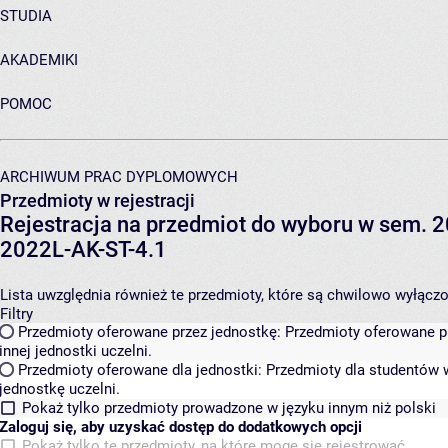
STUDIA
AKADEMIKI
POMOC
ARCHIWUM PRAC DYPLOMOWYCH
Przedmioty w rejestracji
Rejestracja na przedmiot do wyboru w sem. 20
2022L-AK-ST-4.1
Lista uwzględnia również te przedmioty, które są chwilowo wyłączone
Filtry
Przedmioty oferowane przez jednostkę:
Przedmioty oferowane pr
innej jednostki uczelni.
Przedmioty oferowane dla jednostki:
Przedmioty dla studentów w
jednostkę uczelni.
Pokaż tylko przedmioty prowadzone w języku innym niż polski
Zaloguj się, aby uzyskać dostęp do dodatkowych opcji
Pokaż tylko te przedmioty, na które mogę się rejestrować