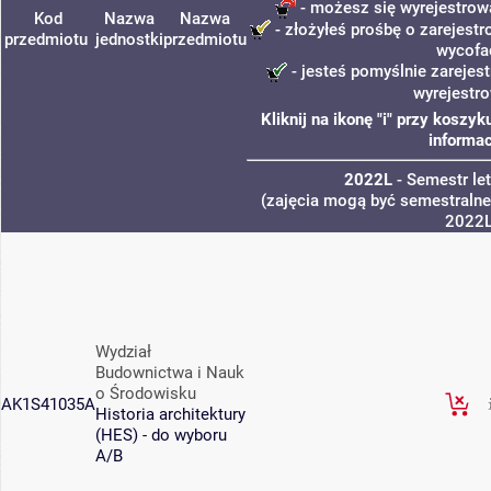
- możesz się wyrejestrow
Kod
Nazwa
Nazwa
- złożyłeś prośbę o zarejestro
przedmiotu
jednostki
przedmiotu
wycofa
- jesteś pomyślnie zarejest
wyrejestr
Kliknij na ikonę "i" przy kosz
informac
2022L
- Semestr le
(zajęcia mogą być semestralne,
2022
Wydział
Budownictwa i Nauk
o Środowisku
AK1S41035A
Historia architektury
(HES) - do wyboru
A/B