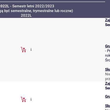
2022L
- Semestr letni 2022/2023
ą być semestralne, trymestralne lub roczne)
2022L
Za
Se
Gr
-
P
ro
Śr
Sk
Ni
pr
Za
Se
Gr
Sk