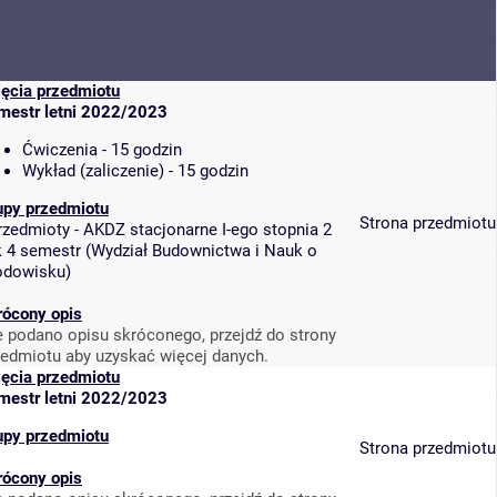
jęcia przedmiotu
mestr letni 2022/2023
Ćwiczenia - 15 godzin
Wykład (zaliczenie) - 15 godzin
upy przedmiotu
Strona przedmiotu
rzedmioty - AKDZ stacjonarne I-ego stopnia 2
k 4 semestr
(
Wydział Budownictwa i Nauk o
odowisku
)
rócony opis
e podano opisu skróconego, przejdź do strony
zedmiotu aby uzyskać więcej danych.
jęcia przedmiotu
mestr letni 2022/2023
upy przedmiotu
Strona przedmiotu
rócony opis