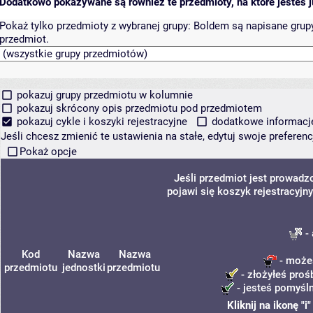
Dodatkowo pokazywane są również te przedmioty, na które jesteś ju
Pokaż tylko przedmioty z wybranej grupy:
Boldem są napisane grupy 
przedmiot.
pokazuj grupy przedmiotu w kolumnie
pokazuj skrócony opis przedmiotu pod przedmiotem
pokazuj cykle i koszyki rejestracyjne
dodatkowe informacje 
Jeśli chcesz zmienić te ustawienia na stałe, edytuj swoje prefere
Pokaż opcje
Jeśli przedmiot jest prowad
pojawi się koszyk rejestracyjn
- 
Kod
Nazwa
Nazwa
- możes
przedmiotu
jednostki
przedmiotu
- złożyłeś proś
- jesteś pomyśln
Kliknij na ikonę "