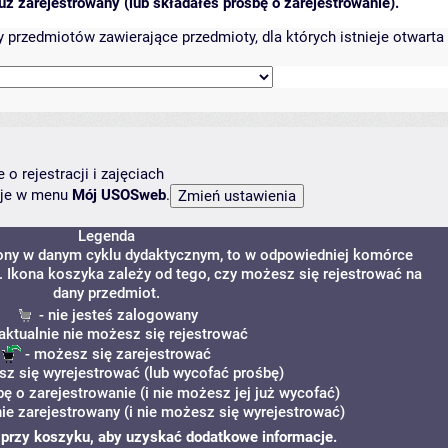
ż zarejestrowany (lub składałeś prośbę o zarejestrowanie).
przedmiotów zawierające przedmioty, dla których istnieje otwarta 
o rejestracji i zajęciach
ncje w menu
Mój USOSweb
.
Legenda
zony w danym cyklu dydaktycznym, to w odpowiedniej komórce
y. Ikona koszyka zależy od tego, czy możesz się rejestrować na
dany przedmiot.
- nie jesteś zalogowany
aktualnie nie możesz się rejestrować
- możesz się zarejestrować
z się wyrejestrować (lub wycofać prośbę)
bę o zarejestrowanie (i nie możesz jej już wycofać)
ie zarejestrowany (i nie możesz się wyrejestrować)
i" przy koszyku, aby uzyskać dodatkowe informacje.