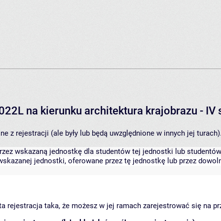
022L na kierunku architektura krajobrazu - I
 z rejestracji (ale były lub będą uwzględnione w innych jej turach)
zez wskazaną jednostkę dla studentów tej jednostki lub studentów 
skazanej jednostki, oferowane przez tę jednostkę lub przez dowoln
arta rejestracja taka, że możesz w jej ramach zarejestrować się na p