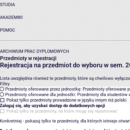
STUDIA
AKADEMIKI
POMOC
ARCHIWUM PRAC DYPLOMOWYCH
Przedmioty w rejestracji
Rejestracja na przedmiot do wyboru w sem. 2
Lista uwzględnia również te przedmioty, które są chwilowo wyłączone
Filtry
Przedmioty oferowane przez jednostkę:
Przedmioty oferowane pr
Przedmioty oferowane dla jednostki:
Przedmioty dla studentów w
Pokaż tylko przedmioty prowadzone w języku innym niż polski
Zaloguj się, aby uzyskać dostęp do dodatkowych opcji
Pokaż tylko te przedmioty, na które mogę się rejestrować
Konkretniej - pokazuj tylko te przedmioty, dla których istnieje otw