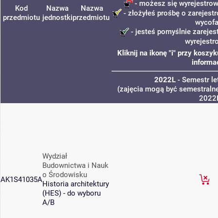
- możesz się wyrejestrow
Kod
Nazwa
Nazwa
- złożyłeś prośbę o zarejestr
przedmiotu
jednostki
przedmiotu
wycofa
- jesteś pomyślnie zarejes
wyrejestr
Kliknij na ikonę "i" przy kosz
informa
2022L
- Semestr l
(zajęcia mogą być semestralne
2022
Wydział
Budownictwa i Nauk
o Środowisku
AK1S41035A
Historia architektury
(HES) - do wyboru
A/B