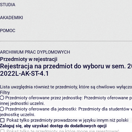
STUDIA
AKADEMIKI
POMOC
ARCHIWUM PRAC DYPLOMOWYCH
Przedmioty w rejestracji
Rejestracja na przedmiot do wyboru w sem. 20
2022L-AK-ST-4.1
Lista uwzględnia również te przedmioty, które są chwilowo wyłączone
Filtry
Przedmioty oferowane przez jednostkę:
Przedmioty oferowane pr
innej jednostki uczelni.
Przedmioty oferowane dla jednostki:
Przedmioty dla studentów w
jednostkę uczelni.
Pokaż tylko przedmioty prowadzone w języku innym niż polski
Zaloguj się, aby uzyskać dostęp do dodatkowych opcji
Pokaż tylko te przedmioty, na które mogę się rejestrować