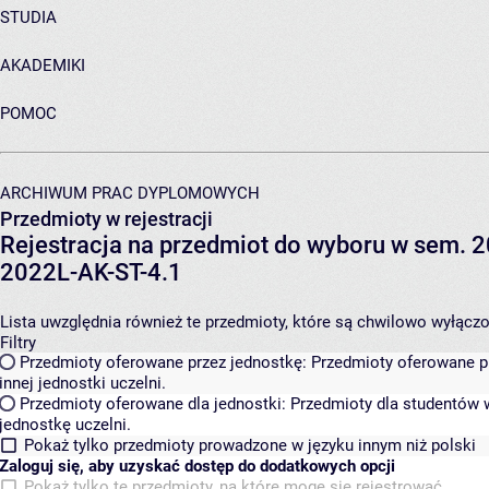
STUDIA
AKADEMIKI
POMOC
ARCHIWUM PRAC DYPLOMOWYCH
Przedmioty w rejestracji
Rejestracja na przedmiot do wyboru w sem. 20
2022L-AK-ST-4.1
Lista uwzględnia również te przedmioty, które są chwilowo wyłączone
Filtry
Przedmioty oferowane przez jednostkę:
Przedmioty oferowane pr
innej jednostki uczelni.
Przedmioty oferowane dla jednostki:
Przedmioty dla studentów w
jednostkę uczelni.
Pokaż tylko przedmioty prowadzone w języku innym niż polski
Zaloguj się, aby uzyskać dostęp do dodatkowych opcji
Pokaż tylko te przedmioty, na które mogę się rejestrować