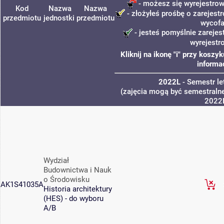
- możesz się wyrejestrow
Kod
Nazwa
Nazwa
- złożyłeś prośbę o zarejestr
przedmiotu
jednostki
przedmiotu
wycofa
- jesteś pomyślnie zarejes
wyrejestr
Kliknij na ikonę "i" przy kosz
informa
2022L
- Semestr l
(zajęcia mogą być semestralne
2022
Wydział
Budownictwa i Nauk
o Środowisku
AK1S41035A
Historia architektury
(HES) - do wyboru
A/B