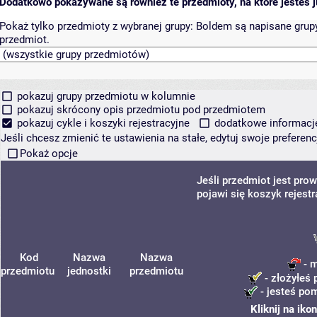
Dodatkowo pokazywane są również te przedmioty, na które jesteś ju
Pokaż tylko przedmioty z wybranej grupy:
Boldem są napisane grupy 
przedmiot.
pokazuj grupy przedmiotu w kolumnie
pokazuj skrócony opis przedmiotu pod przedmiotem
pokazuj cykle i koszyki rejestracyjne
dodatkowe informacje 
Jeśli chcesz zmienić te ustawienia na stałe, edytuj swoje prefere
Pokaż opcje
Jeśli przedmiot jest pr
pojawi się koszyk rejest
Kod
Nazwa
Nazwa
- m
przedmiotu
jednostki
przedmiotu
- złożyłeś 
- jesteś pom
Kliknij na ik