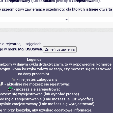
ż zarejestrowany (lub składałeś prośbę o zarejestrowanie).
przedmiotów zawierające przedmioty, dla których istnieje otwarta 
o rejestracji i zajęciach
ncje w menu
Mój USOSweb
.
Legenda
owadzony w danym cyklu dydaktycznym, to w odpowiedniej komórce
racyjny. Ikona koszyka zależy od tego, czy możesz się rejestrować
na dany przedmiot.
- nie jesteś zalogowany
- aktualnie nie możesz się rejestrować
- możesz się zarejestrować
ożesz się wyrejestrować (lub wycofać prośbę)
prośbę o zarejestrowanie (i nie możesz jej już wycofać)
yślnie zarejestrowany (i nie możesz się wyrejestrować)
onę "i" przy koszyku, aby uzyskać dodatkowe informacje.