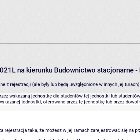
2021L na kierunku Budownictwo stacjonarne -
 z rejestracji (ale były lub będą uwzględnione w innych jej turach)
zez wskazaną jednostkę dla studentów tej jednostki lub studentów 
skazanej jednostki, oferowane przez tę jednostkę lub przez dowoln
arta rejestracja taka, że możesz w jej ramach zarejestrować się na p