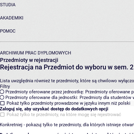
STUDIA
AKADEMIKI
POMOC
ARCHIWUM PRAC DYPLOMOWYCH
Przedmioty w rejestracji
Rejestracja na Przedmiot do wyboru w sem. 
Lista uwzględnia również te przedmioty, które są chwilowo wyłączone
Filtry
Przedmioty oferowane przez jednostkę:
Przedmioty oferowane pr
Przedmioty oferowane dla jednostki:
Przedmioty dla studentów w
Pokaż tylko przedmioty prowadzone w języku innym niż polski
Zaloguj się, aby uzyskać dostęp do dodatkowych opcji
Pokaż tylko te przedmioty, na które mogę się rejestrować
Konkretniej - pokazuj tylko te przedmioty, dla których istnieje otw