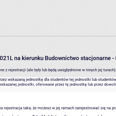
2021L na kierunku Budownictwo stacjonarne -
 z rejestracji (ale były lub będą uwzględnione w innych jej turach)
zez wskazaną jednostkę dla studentów tej jednostki lub studentów 
skazanej jednostki, oferowane przez tę jednostkę lub przez dowoln
arta rejestracja taka, że możesz w jej ramach zarejestrować się na p