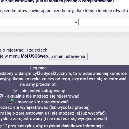
ż zarejestrowany (lub składałeś prośbę o zarejestrowanie).
przedmiotów zawierające przedmioty, dla których istnieje otwarta 
o rejestracji i zajęciach
ncje w menu
Mój USOSweb
.
Legenda
owadzony w danym cyklu dydaktycznym, to w odpowiedniej komórce
acyjny. Ikona koszyka zależy od tego, czy możesz się rejestrować
na dany przedmiot.
- nie jesteś zalogowany
- aktualnie nie możesz się rejestrować
- możesz się zarejestrować
ożesz się wyrejestrować (lub wycofać prośbę)
prośbę o zarejestrowanie (i nie możesz jej już wycofać)
yślnie zarejestrowany (i nie możesz się wyrejestrować)
nę "i" przy koszyku, aby uzyskać dodatkowe informacje.