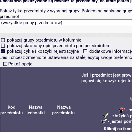
Dodatkowo pokazywane są również te przedmioty, na które jesteś ju
Pokaż tylko przedmioty z wybranej grupy:
Boldem są napisane grupy 
przedmiot.
pokazuj grupy przedmiotu w kolumnie
pokazuj skrócony opis przedmiotu pod przedmiotem
pokazuj cykle i koszyki rejestracyjne
dodatkowe informacje 
Jeśli chcesz zmienić te ustawienia na stałe, edytuj swoje prefere
Pokaż opcje
Jeśli przedmiot jest pr
pojawi się koszyk rejestr
Kod
Nazwa
Nazwa
- m
przedmiotu
jednostki
przedmiotu
- złożyłeś 
- jesteś pom
Kliknij na iko