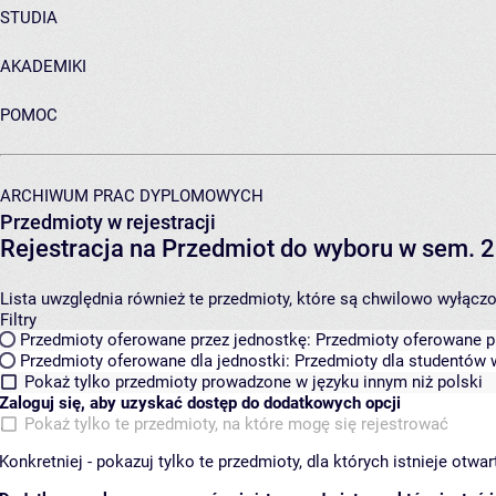
STUDIA
AKADEMIKI
POMOC
ARCHIWUM PRAC DYPLOMOWYCH
Przedmioty w rejestracji
Rejestracja na Przedmiot do wyboru w sem. 
Lista uwzględnia również te przedmioty, które są chwilowo wyłączone
Filtry
Przedmioty oferowane przez jednostkę:
Przedmioty oferowane pr
Przedmioty oferowane dla jednostki:
Przedmioty dla studentów w
Pokaż tylko przedmioty prowadzone w języku innym niż polski
Zaloguj się, aby uzyskać dostęp do dodatkowych opcji
Pokaż tylko te przedmioty, na które mogę się rejestrować
Konkretniej - pokazuj tylko te przedmioty, dla których istnieje otw