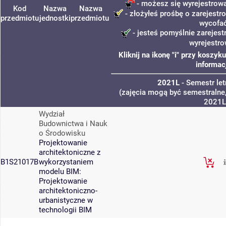
- możesz się wyrejestrowa
Kod
Nazwa
Nazwa
- złożyłeś prośbę o zarejestro
przedmiotu
jednostki
przedmiotu
wycofa
- jesteś pomyślnie zarejest
wyrejestro
Kliknij na ikonę "i" przy koszy
informac
2021L
- Semestr le
(zajęcia mogą być semestralne,
2021L
Wydział
Budownictwa i Nauk
o Środowisku
Projektowanie
architektoniczne z
B1S21017B
wykorzystaniem
modelu BIM:
Projektowanie
architektoniczno-
urbanistyczne w
technologii BIM