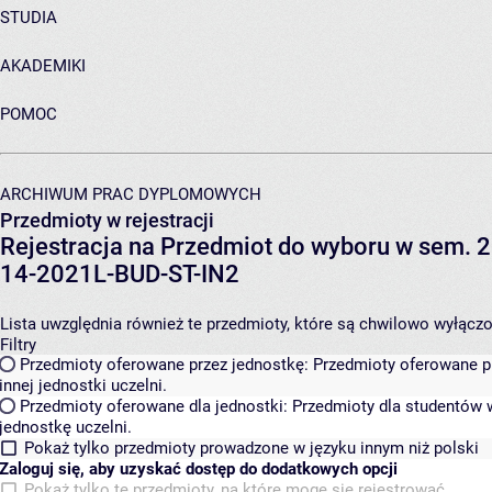
STUDIA
AKADEMIKI
POMOC
ARCHIWUM PRAC DYPLOMOWYCH
Przedmioty w rejestracji
Rejestracja na Przedmiot do wyboru w sem. 2
14-2021L-BUD-ST-IN2
Lista uwzględnia również te przedmioty, które są chwilowo wyłączone
Filtry
Przedmioty oferowane przez jednostkę:
Przedmioty oferowane pr
innej jednostki uczelni.
Przedmioty oferowane dla jednostki:
Przedmioty dla studentów w
jednostkę uczelni.
Pokaż tylko przedmioty prowadzone w języku innym niż polski
Zaloguj się, aby uzyskać dostęp do dodatkowych opcji
Pokaż tylko te przedmioty, na które mogę się rejestrować