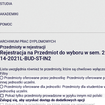
STUDIA
AKADEMIKI
POMOC
ARCHIWUM PRAC DYPLOMOWYCH
Przedmioty w rejestracji
Rejestracja na Przedmiot do wyboru w sem. 2
14-2021L-BUD-ST-IN2
Lista uwzględnia również te przedmioty, które są chwilowo wyłączone
Filtry
Przedmioty oferowane przez jednostkę:
Przedmioty oferowane pr
innej jednostki uczelni.
Przedmioty oferowane dla jednostki:
Przedmioty dla studentów w
jednostkę uczelni.
Pokaż tylko przedmioty prowadzone w języku innym niż polski
Zaloguj się, aby uzyskać dostęp do dodatkowych opcji
Pokaż tylko te przedmioty, na które mogę się rejestrować