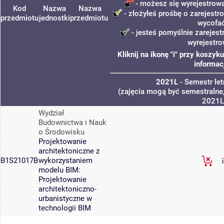
- możesz się wyrejestrowa
Kod
Nazwa
Nazwa
- złożyłeś prośbę o zarejestro
przedmiotu
jednostki
przedmiotu
wycofa
- jesteś pomyślnie zarejest
wyrejestro
Kliknij na ikonę "i" przy koszy
informac
2021L
- Semestr le
(zajęcia mogą być semestralne,
2021L
Wydział
Budownictwa i Nauk
o Środowisku
Projektowanie
architektoniczne z
B1S21017B
wykorzystaniem
modelu BIM:
Projektowanie
architektoniczno-
urbanistyczne w
technologii BIM