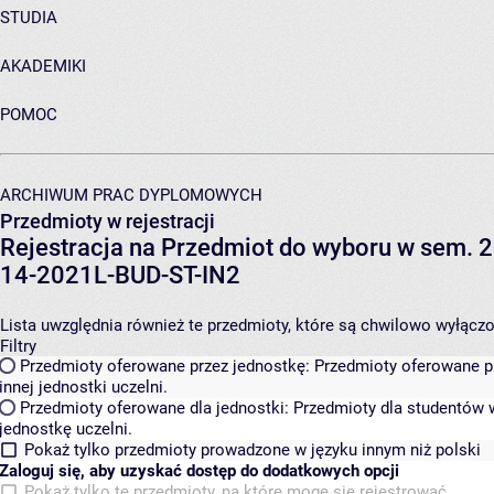
STUDIA
AKADEMIKI
POMOC
ARCHIWUM PRAC DYPLOMOWYCH
Przedmioty w rejestracji
Rejestracja na Przedmiot do wyboru w sem. 2
14-2021L-BUD-ST-IN2
Lista uwzględnia również te przedmioty, które są chwilowo wyłączone
Filtry
Przedmioty oferowane przez jednostkę:
Przedmioty oferowane pr
innej jednostki uczelni.
Przedmioty oferowane dla jednostki:
Przedmioty dla studentów w
jednostkę uczelni.
Pokaż tylko przedmioty prowadzone w języku innym niż polski
Zaloguj się, aby uzyskać dostęp do dodatkowych opcji
Pokaż tylko te przedmioty, na które mogę się rejestrować