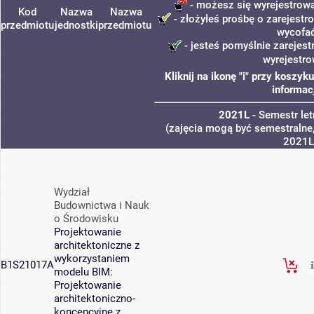
- możesz się wyrejestrowa
Kod
Nazwa
Nazwa
- złożyłeś prośbę o zarejestro
przedmiotu
jednostki
przedmiotu
wycofa
- jesteś pomyślnie zarejest
wyrejestro
Kliknij na ikonę "i" przy koszy
informac
2021L
- Semestr le
(zajęcia mogą być semestralne,
2021L
Wydział
Budownictwa i Nauk
o Środowisku
Projektowanie
architektoniczne z
wykorzystaniem
B1S21017A
modelu BIM:
Projektowanie
architektoniczno-
koncepcyjne z