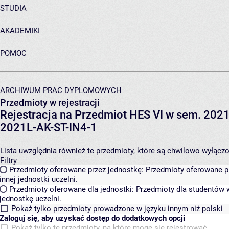
STUDIA
AKADEMIKI
POMOC
ARCHIWUM PRAC DYPLOMOWYCH
Przedmioty w rejestracji
Rejestracja na Przedmiot HES VI w sem. 2021L
2021L-AK-ST-IN4-1
Lista uwzględnia również te przedmioty, które są chwilowo wyłączone
Filtry
Przedmioty oferowane przez jednostkę:
Przedmioty oferowane pr
innej jednostki uczelni.
Przedmioty oferowane dla jednostki:
Przedmioty dla studentów w
jednostkę uczelni.
Pokaż tylko przedmioty prowadzone w języku innym niż polski
Zaloguj się, aby uzyskać dostęp do dodatkowych opcji
Pokaż tylko te przedmioty, na które mogę się rejestrować