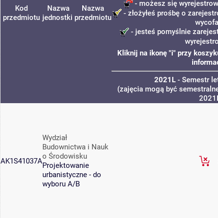
- możesz się wyrejestrow
Kod
Nazwa
Nazwa
- złożyłeś prośbę o zarejestr
przedmiotu
jednostki
przedmiotu
wycofa
- jesteś pomyślnie zarejes
wyrejestr
Kliknij na ikonę "i" przy kosz
informa
2021L
- Semestr l
(zajęcia mogą być semestralne
2021
Wydział
Budownictwa i Nauk
o Środowisku
AK1S41037A
Projektowanie
urbanistyczne - do
wyboru A/B