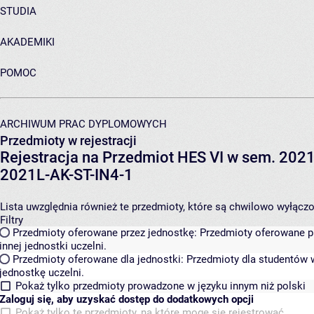
STUDIA
AKADEMIKI
POMOC
ARCHIWUM PRAC DYPLOMOWYCH
Przedmioty w rejestracji
Rejestracja na Przedmiot HES VI w sem. 2021L
2021L-AK-ST-IN4-1
Lista uwzględnia również te przedmioty, które są chwilowo wyłączone
Filtry
Przedmioty oferowane przez jednostkę:
Przedmioty oferowane pr
innej jednostki uczelni.
Przedmioty oferowane dla jednostki:
Przedmioty dla studentów w
jednostkę uczelni.
Pokaż tylko przedmioty prowadzone w języku innym niż polski
Zaloguj się, aby uzyskać dostęp do dodatkowych opcji
Pokaż tylko te przedmioty, na które mogę się rejestrować