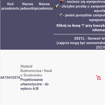
- możesz się wyrejestrow
Kod
Nazwa
Nazwa
- złożyłeś prośbę o zarejestr
przedmiotu
jednostki
przedmiotu
wycofa
- jesteś pomyślnie zarejes
wyrejestr
Kliknij na ikonę "i" przy kosz
informa
2021L
- Semestr l
(zajęcia mogą być semestralne
2021
Wydział
Budownictwa i Nauk
o Środowisku
AK1S41037A
Projektowanie
urbanistyczne - do
wyboru A/B