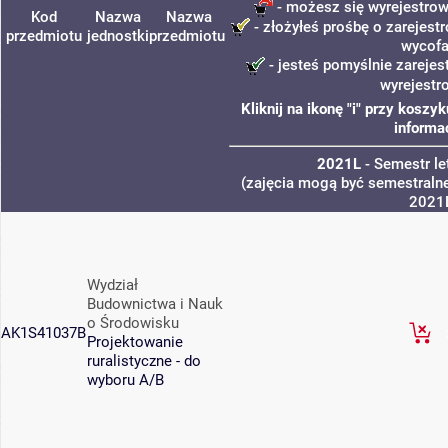
- możesz się wyrejestrow
Kod
Nazwa
Nazwa
- złożyłeś prośbę o zarejestr
przedmiotu
jednostki
przedmiotu
wycofa
- jesteś pomyślnie zarejes
wyrejestr
Kliknij na ikonę "i" przy kosz
informa
2021L
- Semestr l
(zajęcia mogą być semestralne
2021
Wydział
Budownictwa i Nauk
o Środowisku
AK1S41037B
Projektowanie
ruralistyczne - do
wyboru A/B