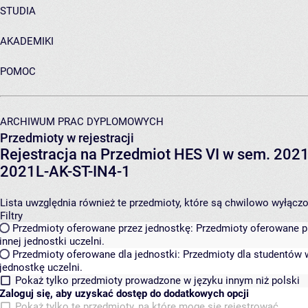
STUDIA
AKADEMIKI
POMOC
ARCHIWUM PRAC DYPLOMOWYCH
Przedmioty w rejestracji
Rejestracja na Przedmiot HES VI w sem. 2021L
2021L-AK-ST-IN4-1
Lista uwzględnia również te przedmioty, które są chwilowo wyłączone
Filtry
Przedmioty oferowane przez jednostkę:
Przedmioty oferowane pr
innej jednostki uczelni.
Przedmioty oferowane dla jednostki:
Przedmioty dla studentów w
jednostkę uczelni.
Pokaż tylko przedmioty prowadzone w języku innym niż polski
Zaloguj się, aby uzyskać dostęp do dodatkowych opcji
Pokaż tylko te przedmioty, na które mogę się rejestrować