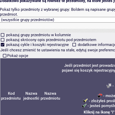
Dodatkowo pokazywane są również te przedmioty, na które jesteś ju
Pokaż tylko przedmioty z wybranej grupy:
Boldem są napisane grupy 
przedmiot.
pokazuj grupy przedmiotu w kolumnie
pokazuj skrócony opis przedmiotu pod przedmiotem
pokazuj cykle i koszyki rejestracyjne
dodatkowe informacje 
Jeśli chcesz zmienić te ustawienia na stałe, edytuj swoje prefere
Pokaż opcje
Jeśli przedmiot jest prowad
pojawi się koszyk rejestracyjn
- 
Kod
Nazwa
Nazwa
- możes
przedmiotu
jednostki
przedmiotu
- złożyłeś proś
- jesteś pomyśln
Kliknij na ikonę "