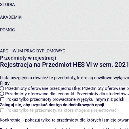
STUDIA
AKADEMIKI
POMOC
ARCHIWUM PRAC DYPLOMOWYCH
Przedmioty w rejestracji
Rejestracja na Przedmiot HES VI w sem. 2021
Lista uwzględnia również te przedmioty, które są chwilowo wyłączone
Filtry
Przedmioty oferowane przez jednostkę:
Przedmioty oferowane pr
Przedmioty oferowane dla jednostki:
Przedmioty dla studentów w
Pokaż tylko przedmioty prowadzone w języku innym niż polski
Zaloguj się, aby uzyskać dostęp do dodatkowych opcji
Pokaż tylko te przedmioty, na które mogę się rejestrować
Konkretniej - pokazuj tylko te przedmioty, dla których istnieje otw