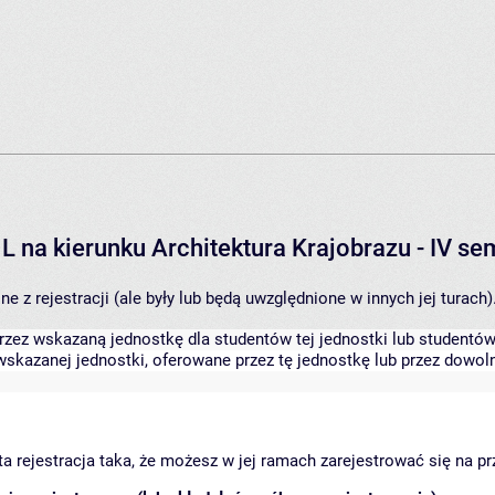
L na kierunku Architektura Krajobrazu - IV s
 z rejestracji (ale były lub będą uwzględnione w innych jej turach)
zez wskazaną jednostkę dla studentów tej jednostki lub studentów 
skazanej jednostki, oferowane przez tę jednostkę lub przez dowoln
arta rejestracja taka, że możesz w jej ramach zarejestrować się na p