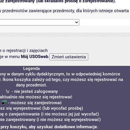
ż zarejestrowany (lub składałeś prośbę o zarejestrowanie).
przedmiotów zawierające przedmioty, dla których istnieje otwarta 
o rejestracji i zajęciach
ncje w menu
Mój USOSweb
.
Legenda
zony w danym cyklu dydaktycznym, to w odpowiedniej komórce
y. Ikona koszyka zależy od tego, czy możesz się rejestrować na
dany przedmiot.
- nie jesteś zalogowany
aktualnie nie możesz się rejestrować
- możesz się zarejestrować
z się wyrejestrować (lub wycofać prośbę)
bę o zarejestrowanie (i nie możesz jej już wycofać)
ie zarejestrowany (i nie możesz się wyrejestrować)
i" przy koszyku, aby uzyskać dodatkowe informacje.