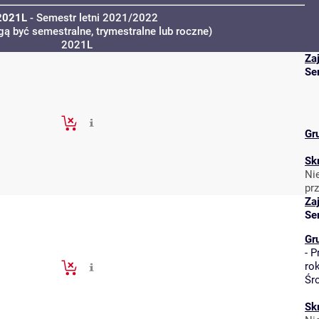
2021L
- Semestr letni 2021/2022
gą być semestralne, trymestralne lub roczne)
2021L
Za
Se
Gr
Sk
Ni
pr
Za
Se
Gr
-
P
ro
Śr
Sk