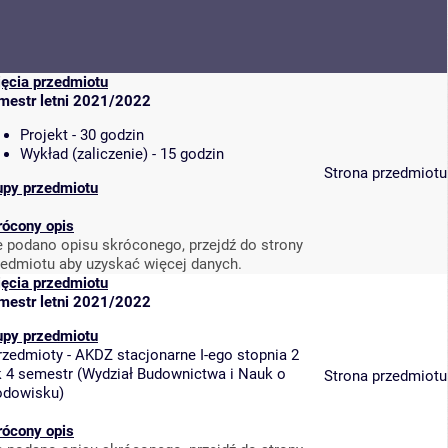
jęcia przedmiotu
mestr letni 2021/2022
Projekt - 30 godzin
Wykład (zaliczenie) - 15 godzin
Strona przedmiotu
upy przedmiotu
rócony opis
e podano opisu skróconego, przejdź do strony
zedmiotu aby uzyskać więcej danych.
jęcia przedmiotu
mestr letni 2021/2022
upy przedmiotu
rzedmioty - AKDZ stacjonarne I-ego stopnia 2
k 4 semestr
(
Wydział Budownictwa i Nauk o
Strona przedmiotu
odowisku
)
rócony opis