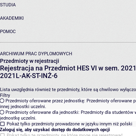
STUDIA
AKADEMIKI
POMOC
ARCHIWUM PRAC DYPLOMOWYCH
Przedmioty w rejestracji
Rejestracja na Przedmiot HES VI w sem. 2021L
2021L-AK-ST-INŻ-6
Lista uwzględnia również te przedmioty, które są chwilowo wyłączone
Filtry
Przedmioty oferowane przez jednostkę:
Przedmioty oferowane pr
innej jednostki uczelni.
Przedmioty oferowane dla jednostki:
Przedmioty dla studentów w
jednostkę uczelni.
Pokaż tylko przedmioty prowadzone w języku innym niż polski
Zaloguj się, aby uzyskać dostęp do dodatkowych opcji
Pokaż tylko te przedmioty, na które mogę się rejestrować