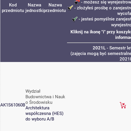
- możesz się wyrejestrow
Kod
Nazwa
Nazwa
- złożyłeś prośbę o zarejestr
przedmiotu
jednostki
przedmiotu
wycofa
- jesteś pomyślnie zarejes
wyrejestr
Kliknij na ikonę "i" przy kosz
informa
2021L
- Semestr l
(zajęcia mogą być semestralne
2021
Wydział
Budownictwa i Nauk
o Środowisku
AK1S61060B
Architektura
współczesna (HES)
do wyboru A/B