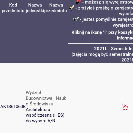
- możesz się wyrejestrow
Kod
Nazwa
Nazwa
- złożyłeś prośbę o zarejestr
przedmiotu
jednostki
przedmiotu
wycofa
- jesteś pomyślnie zarejes
wyrejestr
Kliknij na ikonę "i" przy kosz
informa
2021L
- Semestr l
(zajęcia mogą być semestralne
2021
Wydział
Budownictwa i Nauk
o Środowisku
AK1S61060B
Architektura
współczesna (HES)
do wyboru A/B