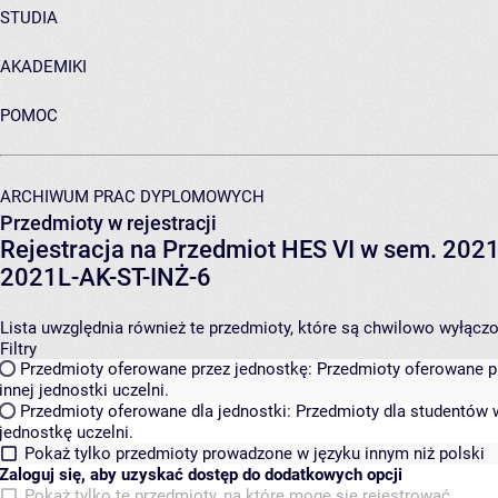
STUDIA
AKADEMIKI
POMOC
ARCHIWUM PRAC DYPLOMOWYCH
Przedmioty w rejestracji
Rejestracja na Przedmiot HES VI w sem. 2021L
2021L-AK-ST-INŻ-6
Lista uwzględnia również te przedmioty, które są chwilowo wyłączone
Filtry
Przedmioty oferowane przez jednostkę:
Przedmioty oferowane pr
innej jednostki uczelni.
Przedmioty oferowane dla jednostki:
Przedmioty dla studentów w
jednostkę uczelni.
Pokaż tylko przedmioty prowadzone w języku innym niż polski
Zaloguj się, aby uzyskać dostęp do dodatkowych opcji
Pokaż tylko te przedmioty, na które mogę się rejestrować