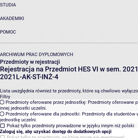
STUDIA
AKADEMIKI
POMOC
ARCHIWUM PRAC DYPLOMOWYCH
Przedmioty w rejestracji
Rejestracja na Przedmiot HES VI w sem. 2021L
2021L-AK-ST-INŻ-4
Lista uwzględnia również te przedmioty, które są chwilowo wyłączone
Filtry
Przedmioty oferowane przez jednostkę:
Przedmioty oferowane pr
innej jednostki uczelni.
Przedmioty oferowane dla jednostki:
Przedmioty dla studentów w
jednostkę uczelni.
Pokaż tylko przedmioty prowadzone w języku innym niż polski
Zaloguj się, aby uzyskać dostęp do dodatkowych opcji
Pokaż tylko te przedmioty, na które mogę się rejestrować