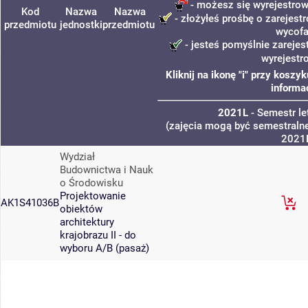
- możesz się wyrejestrow
Kod
Nazwa
Nazwa
- złożyłeś prośbę o zarejestr
przedmiotu
jednostki
przedmiotu
wycofa
- jesteś pomyślnie zarejes
wyrejestr
Kliknij na ikonę "i" przy kosz
informa
2021L
- Semestr l
(zajęcia mogą być semestralne
2021
Wydział
Budownictwa i Nauk
o Środowisku
Projektowanie
AK1S41036B
obiektów
architektury
krajobrazu II - do
wyboru A/B (pasaż)