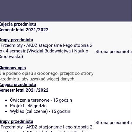
Zajęcia przedmiotu
Semestr letni 2021/2022
Grupy przedmiotu
-
Przedmioty - AKDZ stacjonarne I-ego stopnia 2
rok 4 semestr
(
Wydział Budownictwa i Nauk o
Strona przedmiotu
Środowisku
)
Skrócony opis
Nie podano opisu skróconego, przejdź do strony
przedmiotu aby uzyskać więcej danych.
Zajęcia przedmiotu
Semestr letni 2021/2022
Ćwiczenia terenowe - 15 godzin
Projekt - 45 godzin
Wykład (zaliczenie) - 15 godzin
Grupy przedmiotu
Strona przedmiotu
-
Przedmioty - AKDZ stacjonarne I-ego stopnia 2