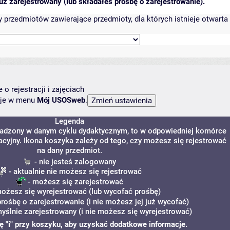
ż zarejestrowany (lub składałeś prośbę o zarejestrowanie).
przedmiotów zawierające przedmioty, dla których istnieje otwarta 
o rejestracji i zajęciach
ncje w menu
Mój USOSweb
.
Legenda
owadzony w danym cyklu dydaktycznym, to w odpowiedniej komórce
racyjny. Ikona koszyka zależy od tego, czy możesz się rejestrować
na dany przedmiot.
- nie jesteś zalogowany
- aktualnie nie możesz się rejestrować
- możesz się zarejestrować
ożesz się wyrejestrować (lub wycofać prośbę)
prośbę o zarejestrowanie (i nie możesz jej już wycofać)
yślnie zarejestrowany (i nie możesz się wyrejestrować)
nę "i" przy koszyku, aby uzyskać dodatkowe informacje.