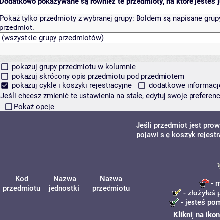
Dodatkowo pokazywane są również te przedmioty, na które jesteś ju
Pokaż tylko przedmioty z wybranej grupy:
Boldem są napisane grupy 
przedmiot.
pokazuj grupy przedmiotu w kolumnie
pokazuj skrócony opis przedmiotu pod przedmiotem
pokazuj cykle i koszyki rejestracyjne
dodatkowe informacje 
Jeśli chcesz zmienić te ustawienia na stałe, edytuj swoje prefere
Pokaż opcje
Jeśli przedmiot jest pr
pojawi się koszyk rejest
Kod
Nazwa
Nazwa
- m
przedmiotu
jednostki
przedmiotu
- złożyłeś 
- jesteś pom
Kliknij na iko