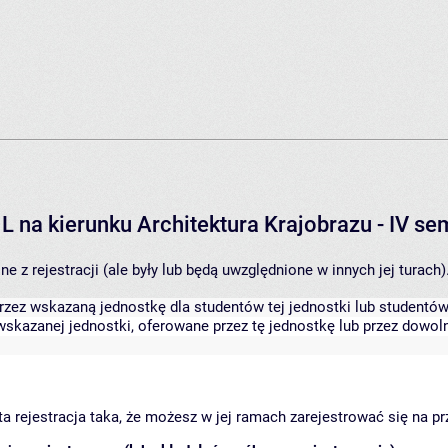
L na kierunku Architektura Krajobrazu - IV s
 z rejestracji (ale były lub będą uwzględnione w innych jej turach)
zez wskazaną jednostkę dla studentów tej jednostki lub studentów 
skazanej jednostki, oferowane przez tę jednostkę lub przez dowoln
arta rejestracja taka, że możesz w jej ramach zarejestrować się na p