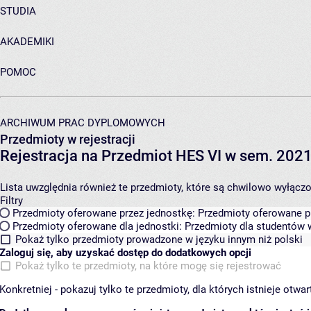
STUDIA
AKADEMIKI
POMOC
ARCHIWUM PRAC DYPLOMOWYCH
Przedmioty w rejestracji
Rejestracja na Przedmiot HES VI w sem. 2021
Lista uwzględnia również te przedmioty, które są chwilowo wyłączone
Filtry
Przedmioty oferowane przez jednostkę:
Przedmioty oferowane pr
Przedmioty oferowane dla jednostki:
Przedmioty dla studentów w
Pokaż tylko przedmioty prowadzone w języku innym niż polski
Zaloguj się, aby uzyskać dostęp do dodatkowych opcji
Pokaż tylko te przedmioty, na które mogę się rejestrować
Konkretniej - pokazuj tylko te przedmioty, dla których istnieje otw