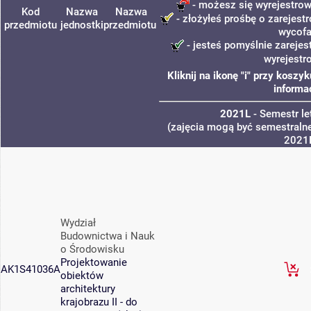
- możesz się wyrejestrow
Kod
Nazwa
Nazwa
- złożyłeś prośbę o zarejestr
przedmiotu
jednostki
przedmiotu
wycofa
- jesteś pomyślnie zarejes
wyrejestr
Kliknij na ikonę "i" przy kosz
informa
2021L
- Semestr l
(zajęcia mogą być semestralne
2021
Wydział
Budownictwa i Nauk
o Środowisku
Projektowanie
AK1S41036A
obiektów
architektury
krajobrazu II - do