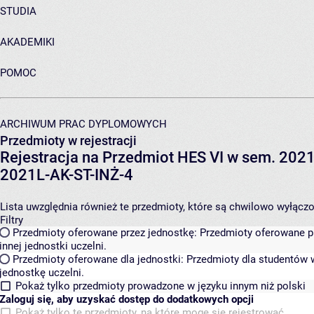
STUDIA
AKADEMIKI
POMOC
ARCHIWUM PRAC DYPLOMOWYCH
Przedmioty w rejestracji
Rejestracja na Przedmiot HES VI w sem. 2021L
2021L-AK-ST-INŻ-4
Lista uwzględnia również te przedmioty, które są chwilowo wyłączone
Filtry
Przedmioty oferowane przez jednostkę:
Przedmioty oferowane pr
innej jednostki uczelni.
Przedmioty oferowane dla jednostki:
Przedmioty dla studentów w
jednostkę uczelni.
Pokaż tylko przedmioty prowadzone w języku innym niż polski
Zaloguj się, aby uzyskać dostęp do dodatkowych opcji
Pokaż tylko te przedmioty, na które mogę się rejestrować