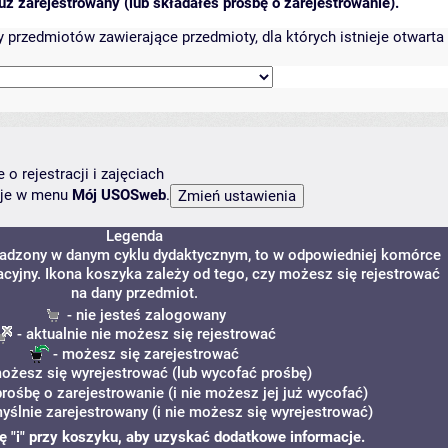
ż zarejestrowany (lub składałeś prośbę o zarejestrowanie).
przedmiotów zawierające przedmioty, dla których istnieje otwarta 
o rejestracji i zajęciach
ncje w menu
Mój USOSweb
.
Legenda
owadzony w danym cyklu dydaktycznym, to w odpowiedniej komórce
racyjny. Ikona koszyka zależy od tego, czy możesz się rejestrować
na dany przedmiot.
- nie jesteś zalogowany
- aktualnie nie możesz się rejestrować
- możesz się zarejestrować
ożesz się wyrejestrować (lub wycofać prośbę)
prośbę o zarejestrowanie (i nie możesz jej już wycofać)
yślnie zarejestrowany (i nie możesz się wyrejestrować)
nę "i" przy koszyku, aby uzyskać dodatkowe informacje.