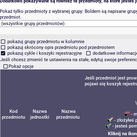
Dodatkowo pokazywane są również te przedmioty, na które jesteś ju
Pokaż tylko przedmioty z wybranej grupy:
Boldem są napisane grupy 
przedmiot.
pokazuj grupy przedmiotu w kolumnie
pokazuj skrócony opis przedmiotu pod przedmiotem
pokazuj cykle i koszyki rejestracyjne
dodatkowe informacje 
Jeśli chcesz zmienić te ustawienia na stałe, edytuj swoje prefere
Pokaż opcje
Jeśli przedmiot jest pr
pojawi się koszyk rejest
Kod
Nazwa
Nazwa
- m
przedmiotu
jednostki
przedmiotu
- złożyłeś 
- jesteś pom
Kliknij na iko