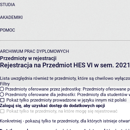
STUDIA
AKADEMIKI
POMOC
ARCHIWUM PRAC DYPLOMOWYCH
Przedmioty w rejestracji
Rejestracja na Przedmiot HES VI w sem. 2021
Lista uwzględnia również te przedmioty, które są chwilowo wyłączone
Filtry
Przedmioty oferowane przez jednostkę:
Przedmioty oferowane pr
Przedmioty oferowane dla jednostki:
Przedmioty dla studentów w
Pokaż tylko przedmioty prowadzone w języku innym niż polski
Zaloguj się, aby uzyskać dostęp do dodatkowych opcji
Pokaż tylko te przedmioty, na które mogę się rejestrować
Konkretniej - pokazuj tylko te przedmioty, dla których istnieje otw