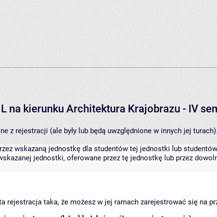
L na kierunku Architektura Krajobrazu - IV s
 z rejestracji (ale były lub będą uwzględnione w innych jej turach)
zez wskazaną jednostkę dla studentów tej jednostki lub studentów 
skazanej jednostki, oferowane przez tę jednostkę lub przez dowoln
arta rejestracja taka, że możesz w jej ramach zarejestrować się na p