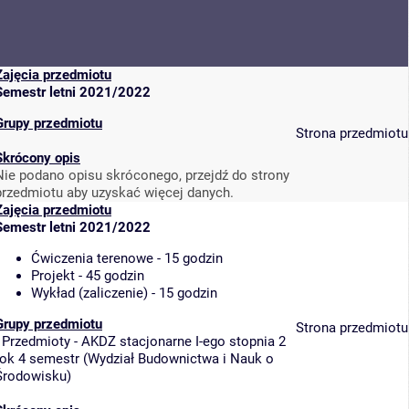
Zajęcia przedmiotu
Semestr letni 2021/2022
Grupy przedmiotu
Strona przedmiotu
Skrócony opis
Nie podano opisu skróconego, przejdź do strony
przedmiotu aby uzyskać więcej danych.
Zajęcia przedmiotu
Semestr letni 2021/2022
Ćwiczenia terenowe - 15 godzin
Projekt - 45 godzin
Wykład (zaliczenie) - 15 godzin
Grupy przedmiotu
Strona przedmiotu
-
Przedmioty - AKDZ stacjonarne I-ego stopnia 2
rok 4 semestr
(
Wydział Budownictwa i Nauk o
Środowisku
)