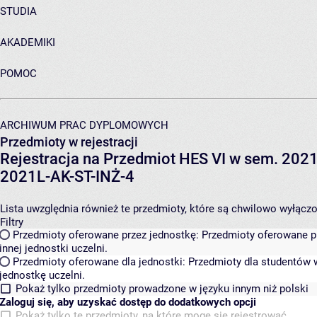
STUDIA
AKADEMIKI
POMOC
ARCHIWUM PRAC DYPLOMOWYCH
Przedmioty w rejestracji
Rejestracja na Przedmiot HES VI w sem. 2021L
2021L-AK-ST-INŻ-4
Lista uwzględnia również te przedmioty, które są chwilowo wyłączone
Filtry
Przedmioty oferowane przez jednostkę:
Przedmioty oferowane pr
innej jednostki uczelni.
Przedmioty oferowane dla jednostki:
Przedmioty dla studentów w
jednostkę uczelni.
Pokaż tylko przedmioty prowadzone w języku innym niż polski
Zaloguj się, aby uzyskać dostęp do dodatkowych opcji
Pokaż tylko te przedmioty, na które mogę się rejestrować