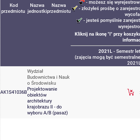
- możesz się wyrejestrow
Kod
Nazwa
Nazwa
- złożyłeś prośbę o zarejestr
przedmiotu
jednostki
przedmiotu
wycofa
- jesteś pomyślnie zarejes
wyrejestr
Kliknij na ikonę "i" przy kosz
informac
2021L
- Semestr le
(zajęcia mogą być semestralne,
2021
Wydział
Budownictwa i Nauk
o Środowisku
Projektowanie
AK1S41036B
obiektów
architektury
krajobrazu II - do
wyboru A/B (pasaż)