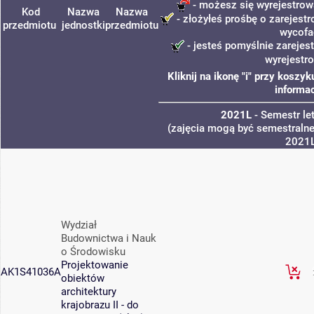
- możesz się wyrejestrow
Kod
Nazwa
Nazwa
- złożyłeś prośbę o zarejestr
przedmiotu
jednostki
przedmiotu
wycofa
- jesteś pomyślnie zarejes
wyrejestr
Kliknij na ikonę "i" przy kosz
informac
2021L
- Semestr le
(zajęcia mogą być semestralne,
2021
Wydział
Budownictwa i Nauk
o Środowisku
Projektowanie
AK1S41036A
obiektów
architektury
krajobrazu II - do