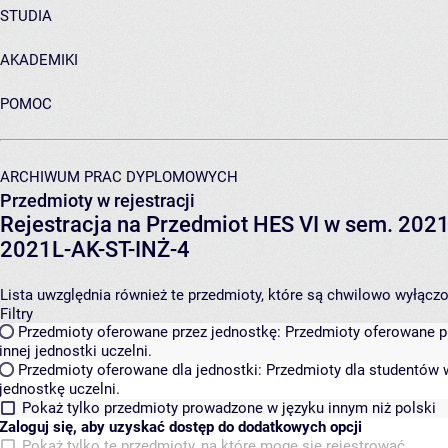
STUDIA
AKADEMIKI
POMOC
ARCHIWUM PRAC DYPLOMOWYCH
Przedmioty w rejestracji
Rejestracja na Przedmiot HES VI w sem. 2021L
2021L-AK-ST-INŻ-4
Lista uwzględnia również te przedmioty, które są chwilowo wyłączone
Filtry
Przedmioty oferowane przez jednostkę:
Przedmioty oferowane pr
innej jednostki uczelni.
Przedmioty oferowane dla jednostki:
Przedmioty dla studentów w
jednostkę uczelni.
Pokaż tylko przedmioty prowadzone w języku innym niż polski
Zaloguj się, aby uzyskać dostęp do dodatkowych opcji
Pokaż tylko te przedmioty, na które mogę się rejestrować