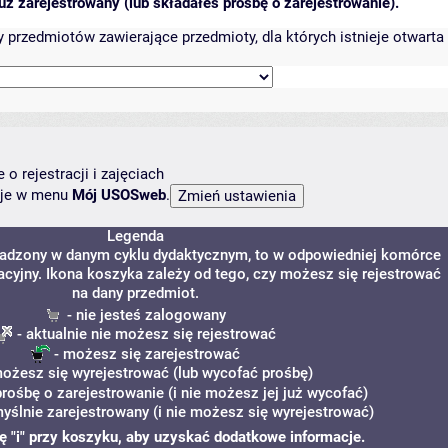
ż zarejestrowany (lub składałeś prośbę o zarejestrowanie).
przedmiotów zawierające przedmioty, dla których istnieje otwarta 
o rejestracji i zajęciach
ncje w menu
Mój USOSweb
.
Legenda
owadzony w danym cyklu dydaktycznym, to w odpowiedniej komórce
racyjny. Ikona koszyka zależy od tego, czy możesz się rejestrować
na dany przedmiot.
- nie jesteś zalogowany
- aktualnie nie możesz się rejestrować
- możesz się zarejestrować
ożesz się wyrejestrować (lub wycofać prośbę)
prośbę o zarejestrowanie (i nie możesz jej już wycofać)
yślnie zarejestrowany (i nie możesz się wyrejestrować)
nę "i" przy koszyku, aby uzyskać dodatkowe informacje.