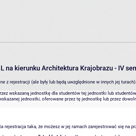
L na kierunku Architektura Krajobrazu - IV s
 z rejestracji (ale były lub będą uwzględnione w innych jej turach)
zez wskazaną jednostkę dla studentów tej jednostki lub studentów 
skazanej jednostki, oferowane przez tę jednostkę lub przez dowoln
arta rejestracja taka, że możesz w jej ramach zarejestrować się na p