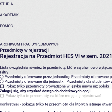
STUDIA
AKADEMIKI
POMOC
ARCHIWUM PRAC DYPLOMOWYCH
Przedmioty w rejestracji
Rejestracja na Przedmiot HES VI w sem. 2021
Lista uwzględnia również te przedmioty, które są chwilowo wyłączone
Filtry
Przedmioty oferowane przez jednostkę:
Przedmioty oferowane pr
Przedmioty oferowane dla jednostki:
Przedmioty dla studentów w
Pokaż tylko przedmioty prowadzone w języku innym niż polski
Zaloguj się, aby uzyskać dostęp do dodatkowych opcji
Pokaż tylko te przedmioty, na które mogę się rejestrować
Konkretniej - pokazuj tylko te przedmioty, dla których istnieje otw