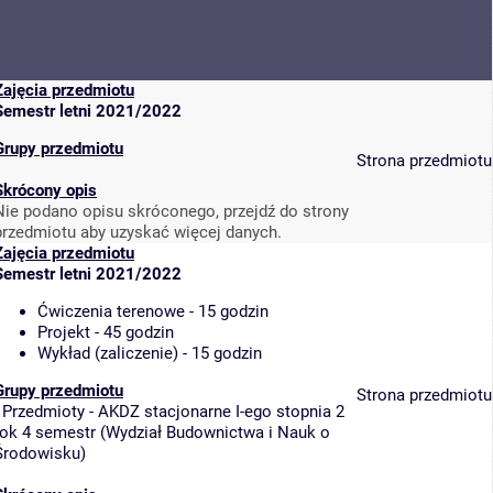
Zajęcia przedmiotu
Semestr letni 2021/2022
Grupy przedmiotu
Strona przedmiotu
Skrócony opis
Nie podano opisu skróconego, przejdź do strony
przedmiotu aby uzyskać więcej danych.
Zajęcia przedmiotu
Semestr letni 2021/2022
Ćwiczenia terenowe - 15 godzin
Projekt - 45 godzin
Wykład (zaliczenie) - 15 godzin
Grupy przedmiotu
Strona przedmiotu
-
Przedmioty - AKDZ stacjonarne I-ego stopnia 2
rok 4 semestr
(
Wydział Budownictwa i Nauk o
Środowisku
)