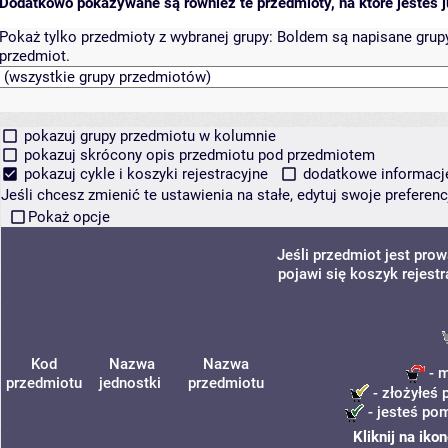
Dodatkowo pokazywane są również te przedmioty, na które jesteś ju
Pokaż tylko przedmioty z wybranej grupy:
Boldem są napisane grupy 
przedmiot.
pokazuj grupy przedmiotu w kolumnie
pokazuj skrócony opis przedmiotu pod przedmiotem
pokazuj cykle i koszyki rejestracyjne
dodatkowe informacje 
Jeśli chcesz zmienić te ustawienia na stałe, edytuj swoje prefere
Pokaż opcje
Jeśli przedmiot jest pr
pojawi się koszyk rejest
Kod
Nazwa
Nazwa
- m
przedmiotu
jednostki
przedmiotu
- złożyłeś 
- jesteś pom
Kliknij na iko