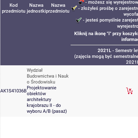
- możesz się wyrejestrow
Kod
Nazwa
Nazwa
- złożyłeś prośbę o zarejestr
przedmiotu
jednostki
przedmiotu
wycofa
- jesteś pomyślnie zarejes
wyrejestr
Kliknij na ikonę "i" przy kosz
informa
2021L
- Semestr l
(zajęcia mogą być semestralne
2021
Wydział
Budownictwa i Nauk
o Środowisku
Projektowanie
AK1S41036B
obiektów
architektury
krajobrazu II - do
wyboru A/B (pasaż)