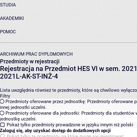
STUDIA
AKADEMIKI
POMOC
ARCHIWUM PRAC DYPLOMOWYCH
Przedmioty w rejestracji
Rejestracja na Przedmiot HES VI w sem. 2021L
2021L-AK-ST-INŻ-4
Lista uwzględnia również te przedmioty, które są chwilowo wyłączone
Filtry
Przedmioty oferowane przez jednostkę:
Przedmioty oferowane pr
innej jednostki uczelni.
Przedmioty oferowane dla jednostki:
Przedmioty dla studentów w
jednostkę uczelni.
Pokaż tylko przedmioty prowadzone w języku innym niż polski
Zaloguj się, aby uzyskać dostęp do dodatkowych opcji
Pokaż tylko te przedmioty, na które mogę się rejestrować