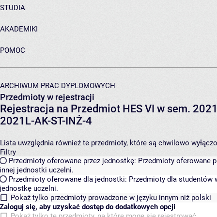
STUDIA
AKADEMIKI
POMOC
ARCHIWUM PRAC DYPLOMOWYCH
Przedmioty w rejestracji
Rejestracja na Przedmiot HES VI w sem. 2021L
2021L-AK-ST-INŻ-4
Lista uwzględnia również te przedmioty, które są chwilowo wyłączone
Filtry
Przedmioty oferowane przez jednostkę:
Przedmioty oferowane pr
innej jednostki uczelni.
Przedmioty oferowane dla jednostki:
Przedmioty dla studentów w
jednostkę uczelni.
Pokaż tylko przedmioty prowadzone w języku innym niż polski
Zaloguj się, aby uzyskać dostęp do dodatkowych opcji
Pokaż tylko te przedmioty, na które mogę się rejestrować