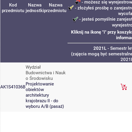
- możesz się wyrejestrow
Kod
Nazwa
Nazwa
- złożyłeś prośbę o zarejestr
przedmiotu
jednostki
przedmiotu
wycofa
- jesteś pomyślnie zarejes
wyrejestr
Kliknij na ikonę "i" przy kosz
informa
2021L
- Semestr l
(zajęcia mogą być semestralne
2021
Wydział
Budownictwa i Nauk
o Środowisku
Projektowanie
AK1S41036B
obiektów
architektury
krajobrazu II - do
wyboru A/B (pasaż)