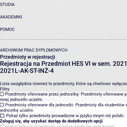
STUDIA
AKADEMIKI
POMOC
ARCHIWUM PRAC DYPLOMOWYCH
Przedmioty w rejestracji
Rejestracja na Przedmiot HES VI w sem. 2021L
2021L-AK-ST-INŻ-4
Lista uwzględnia również te przedmioty, które są chwilowo wyłączone
Filtry
Przedmioty oferowane przez jednostkę:
Przedmioty oferowane pr
innej jednostki uczelni.
Przedmioty oferowane dla jednostki:
Przedmioty dla studentów w
jednostkę uczelni.
Pokaż tylko przedmioty prowadzone w języku innym niż polski
Zaloguj się, aby uzyskać dostęp do dodatkowych opcji
Pokaż tylko te przedmioty, na które mogę się rejestrować