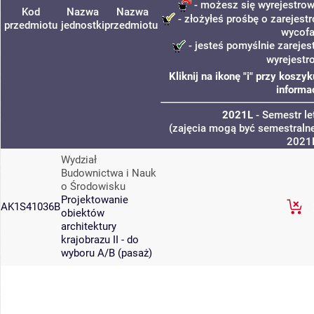
- możesz się wyrejestrow
Kod
Nazwa
Nazwa
- złożyłeś prośbę o zarejestr
przedmiotu
jednostki
przedmiotu
wycofa
- jesteś pomyślnie zarejes
wyrejestr
Kliknij na ikonę "i" przy kosz
informa
2021L
- Semestr l
(zajęcia mogą być semestralne
2021
Wydział
Budownictwa i Nauk
o Środowisku
Projektowanie
AK1S41036B
obiektów
architektury
krajobrazu II - do
wyboru A/B (pasaż)