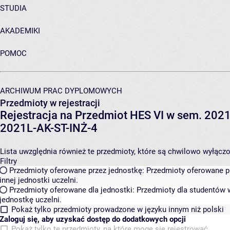
STUDIA
AKADEMIKI
POMOC
ARCHIWUM PRAC DYPLOMOWYCH
Przedmioty w rejestracji
Rejestracja na Przedmiot HES VI w sem. 2021L
2021L-AK-ST-INŻ-4
Lista uwzględnia również te przedmioty, które są chwilowo wyłączone
Filtry
Przedmioty oferowane przez jednostkę:
Przedmioty oferowane pr
innej jednostki uczelni.
Przedmioty oferowane dla jednostki:
Przedmioty dla studentów w
jednostkę uczelni.
Pokaż tylko przedmioty prowadzone w języku innym niż polski
Zaloguj się, aby uzyskać dostęp do dodatkowych opcji
Pokaż tylko te przedmioty, na które mogę się rejestrować