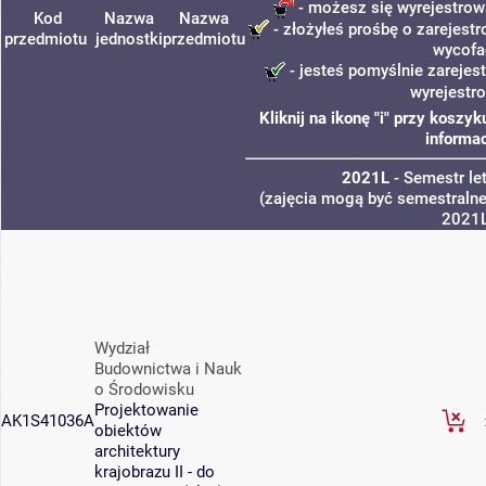
- możesz się wyrejestrow
Kod
Nazwa
Nazwa
- złożyłeś prośbę o zarejestr
przedmiotu
jednostki
przedmiotu
wycofa
- jesteś pomyślnie zarejes
wyrejestr
Kliknij na ikonę "i" przy kosz
informac
2021L
- Semestr le
(zajęcia mogą być semestralne,
2021
Wydział
Budownictwa i Nauk
o Środowisku
Projektowanie
AK1S41036A
obiektów
architektury
krajobrazu II - do