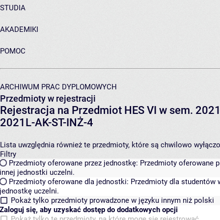
STUDIA
AKADEMIKI
POMOC
ARCHIWUM PRAC DYPLOMOWYCH
Przedmioty w rejestracji
Rejestracja na Przedmiot HES VI w sem. 2021L
2021L-AK-ST-INŻ-4
Lista uwzględnia również te przedmioty, które są chwilowo wyłączone
Filtry
Przedmioty oferowane przez jednostkę:
Przedmioty oferowane pr
innej jednostki uczelni.
Przedmioty oferowane dla jednostki:
Przedmioty dla studentów w
jednostkę uczelni.
Pokaż tylko przedmioty prowadzone w języku innym niż polski
Zaloguj się, aby uzyskać dostęp do dodatkowych opcji
Pokaż tylko te przedmioty, na które mogę się rejestrować