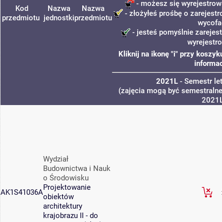
- możesz się wyrejestrow
Kod
Nazwa
Nazwa
- złożyłeś prośbę o zarejestr
przedmiotu
jednostki
przedmiotu
wycofa
- jesteś pomyślnie zarejes
wyrejestr
Kliknij na ikonę "i" przy kosz
informac
2021L
- Semestr le
(zajęcia mogą być semestralne,
2021
Wydział
Budownictwa i Nauk
o Środowisku
Projektowanie
AK1S41036A
obiektów
architektury
krajobrazu II - do