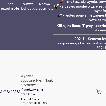
- możesz się wyrejestrow
Kod
Nazwa
Nazwa
- złożyłeś prośbę o zarejestr
przedmiotu
jednostki
przedmiotu
wycofa
- jesteś pomyślnie zarejes
wyrejestr
Kliknij na ikonę "i" przy kosz
informac
2021L
- Semestr le
(zajęcia mogą być semestralne,
2021
Wydział
Budownictwa i Nauk
o Środowisku
Projektowanie
AK1S41036A
obiektów
architektury
krajobrazu II - do