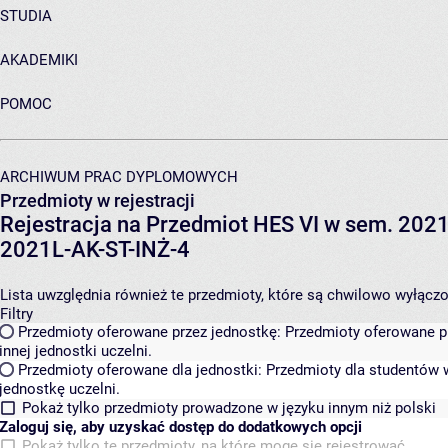
STUDIA
AKADEMIKI
POMOC
ARCHIWUM PRAC DYPLOMOWYCH
Przedmioty w rejestracji
Rejestracja na Przedmiot HES VI w sem. 2021L
2021L-AK-ST-INŻ-4
Lista uwzględnia również te przedmioty, które są chwilowo wyłączone
Filtry
Przedmioty oferowane przez jednostkę:
Przedmioty oferowane pr
innej jednostki uczelni.
Przedmioty oferowane dla jednostki:
Przedmioty dla studentów w
jednostkę uczelni.
Pokaż tylko przedmioty prowadzone w języku innym niż polski
Zaloguj się, aby uzyskać dostęp do dodatkowych opcji
Pokaż tylko te przedmioty, na które mogę się rejestrować