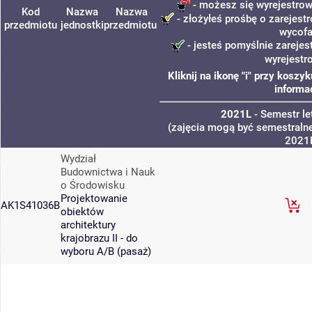
- możesz się wyrejestrow
Kod
Nazwa
Nazwa
- złożyłeś prośbę o zarejestr
przedmiotu
jednostki
przedmiotu
wycofa
- jesteś pomyślnie zarejes
wyrejestr
Kliknij na ikonę "i" przy kosz
informa
2021L
- Semestr l
(zajęcia mogą być semestralne
2021
Wydział
Budownictwa i Nauk
o Środowisku
Projektowanie
AK1S41036B
obiektów
architektury
krajobrazu II - do
wyboru A/B (pasaż)