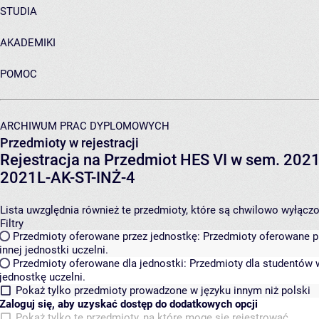
STUDIA
AKADEMIKI
POMOC
ARCHIWUM PRAC DYPLOMOWYCH
Przedmioty w rejestracji
Rejestracja na Przedmiot HES VI w sem. 2021L
2021L-AK-ST-INŻ-4
Lista uwzględnia również te przedmioty, które są chwilowo wyłączone
Filtry
Przedmioty oferowane przez jednostkę:
Przedmioty oferowane pr
innej jednostki uczelni.
Przedmioty oferowane dla jednostki:
Przedmioty dla studentów w
jednostkę uczelni.
Pokaż tylko przedmioty prowadzone w języku innym niż polski
Zaloguj się, aby uzyskać dostęp do dodatkowych opcji
Pokaż tylko te przedmioty, na które mogę się rejestrować